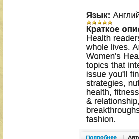
Язык:
Англий
Краткое опи
Health readers
whole lives. A
Women's Healt
topics that in
issue you'll f
strategies, nut
health, fitnes
& relationship
breakthroughs
fashion.
Подробнее
|
Авт