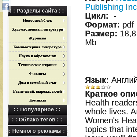
Publishing Inc
: : Разделы сайта : :
Цикл:
-
Новостной блок
Формат:
pdf
Художественная литература
Размер:
18,8
Журналы
Mb
Компьютерная литература
Наука и образование
Технические издания
Финансы
Язык:
Англий
Дом и семейный очаг
Распечатай, вырежь, склей
Краткое опи
Комиксы
Health readers
: : Популярное : :
whole lives. A
Women's Healt
: : Облако тегов : :
topics that in
: : Немного рекламы : :