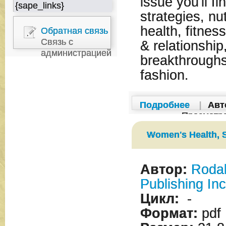
issue you'll f
{sape_links}
strategies, nut
health, fitnes
Обратная связь
Связь с
& relationship
администрацией
breakthroughs
fashion.
Подробнее
|
Авт
Просмотр
Women's Health, 
Автор:
Roda
Publishing Inc
Цикл:
-
Формат:
pdf