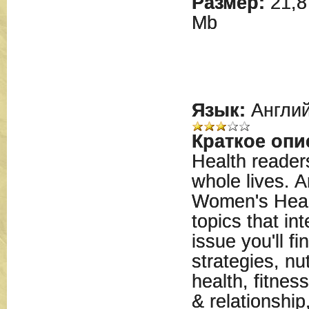
Размер:
21,8
Mb
Язык:
Англий
Краткое опи
Health readers
whole lives. A
Women's Healt
topics that in
issue you'll f
strategies, nut
health, fitnes
& relationship