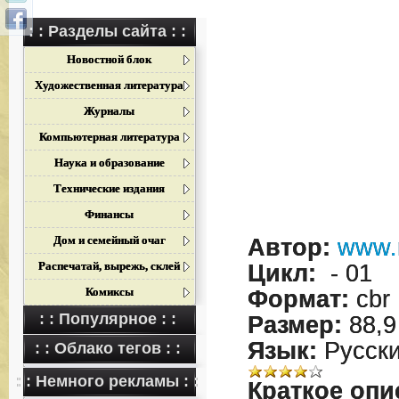
: : Разделы сайта : :
Новостной блок
Художественная литература
Журналы
Компьютерная литература
Наука и образование
Технические издания
Финансы
Дом и семейный очаг
Автор:
www.
Распечатай, вырежь, склей
Цикл:
- 01
Комиксы
Формат:
cbr
: : Популярное : :
Размер:
88,9
Язык:
Русск
: : Облако тегов : :
: : Немного рекламы : :
Краткое опи