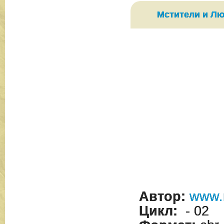
Просмотр
Мстители и Лю
Автор:
www.
Цикл:
- 02