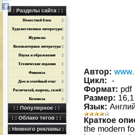
: : Разделы сайта : :
Новостной блок
Художественная литература
Журналы
Компьютерная литература
Наука и образование
Технические издания
Автор:
www.
Финансы
Цикл:
-
Дом и семейный очаг
Формат:
pdf
Распечатай, вырежь, склей
Размер:
16,1
Комиксы
Язык:
Англий
: : Популярное : :
: : Облако тегов : :
Краткое опи
the modern fo
: : Немного рекламы : :