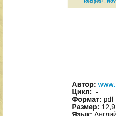
Recipes+, No
Автор:
www.
Цикл:
-
Формат:
pdf
Размер:
12,9
Язык:
Англий