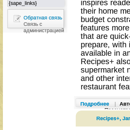
inspires reade
{sape_links}
their home me
Обратная связь
budget constr
Связь с
features more
администрацией
that are quick
prepare, with 
available in 
Recipes+ also
supermarket n
and other inte
restaurant fea
Подробнее
|
Авт
Просмотр
Recipes+, Ja