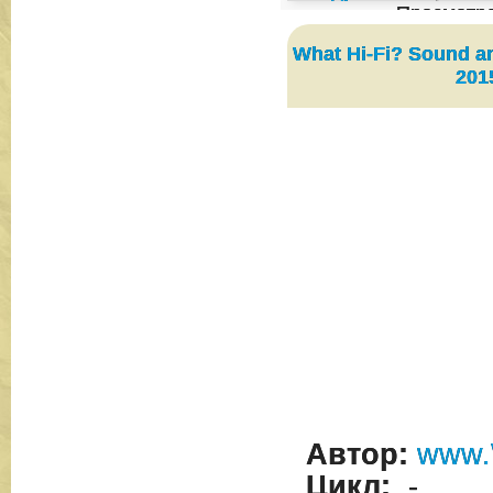
Просмотр
What Hi-Fi? Sound an
201
Автор:
www.
Цикл:
-