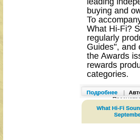
leading indep
buying and o
To accompany 
What Hi-Fi? S
regularly prod
Guides", and 
the Awards iss
rewards produ
categories.
Подробнее
|
Авт
Просмотр
What Hi-Fi Soun
Septembe