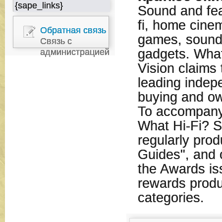
{sape_links}
Sound and feat
fi, home cinem
Обратная связь
games, sound
Связь с
gadgets. Wha
администрацией
Vision claims 
leading indep
buying and o
To accompany 
What Hi-Fi? S
regularly prod
Guides", and 
the Awards iss
rewards produ
categories.