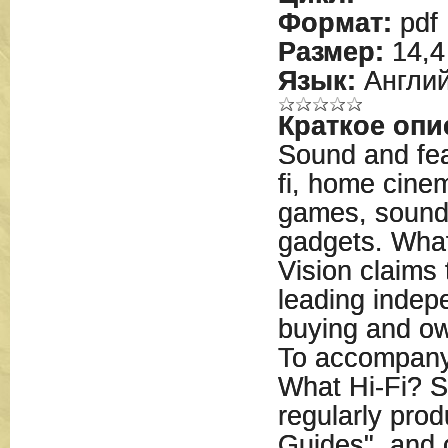
Формат:
pdf
Размер:
14,4
Язык:
Англий
Краткое опи
Sound and feat
fi, home cinem
games, sound
gadgets. Wha
Vision claims 
leading indep
buying and o
To accompany 
What Hi-Fi? S
regularly prod
Guides", and 