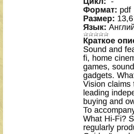
Цикл:
-
Формат:
pdf
Размер:
13,6
Язык:
Англий
Краткое опи
Sound and feat
fi, home cinem
games, sound
gadgets. Wha
Vision claims 
leading indep
buying and o
To accompany 
What Hi-Fi? S
regularly prod