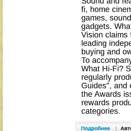
Sound and feat
fi, home cinem
games, sound
gadgets. Wha
Vision claims 
leading indep
buying and o
To accompany 
What Hi-Fi? S
regularly prod
Guides", and 
the Awards iss
rewards produ
categories.
Подробнее
|
Авт