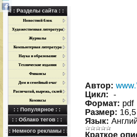
: : Разделы сайта : :
Новостной блок
Художественная литература
Журналы
Компьютерная литература
Наука и образование
Технические издания
Финансы
Дом и семейный очаг
Автор:
www.
Распечатай, вырежь, склей
Цикл:
-
Комиксы
Формат:
pdf
: : Популярное : :
Размер:
16,5
: : Облако тегов : :
Язык:
Англий
: : Немного рекламы : :
Краткое опи