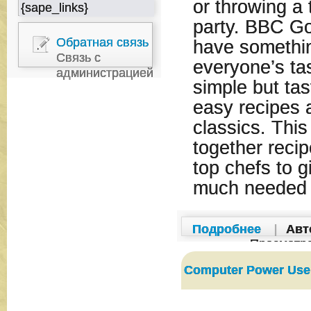
or throwing a
{sape_links}
party. BBC Go
Обратная связь
have somethin
Связь с
everyone’s tas
администрацией
simple but tas
easy recipes 
classics. Thi
together recip
top chefs to g
much needed 
Подробнее
|
Авт
Просмотр
Computer Power Use