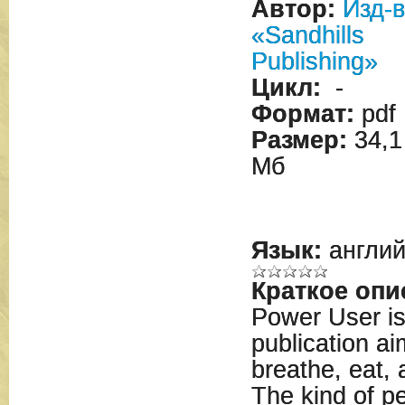
Автор:
Изд-
«Sandhills
Publishing»
Цикл:
-
Формат:
pdf
Размер:
34,1
Мб
Язык:
англий
Краткое опи
Power User is
publication a
breathe, eat,
The kind of p