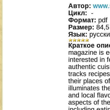
Автор:
www.
Цикл:
-
Формат:
pdf
Размер:
84,5
Язык:
русски
Краткое опи
magazine is e
interested in 
authentic cuis
tracks recipes
their places o
illuminates the
and local flavo
aspects of the
including eati