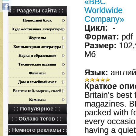
«BBC
Worldwide
: : Разделы сайта : :
Company»
Новостной блок
Цикл:
-
Художественная литература
Формат:
pdf
Журналы
Размер:
102,
Компьютерная литература
Мб
Наука и образование
Технические издания
Язык:
англий
Финансы
Дом и семейный очаг
Краткое опи
Распечатай, вырежь, склей
Britain’s best
Комиксы
magazines. B
: : Популярное : :
packed with fo
: : Облако тегов : :
every occasio
having a quiet
: : Немного рекламы : :