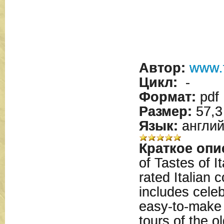
Автор:
www.t
Цикл:
-
Формат:
pdf
Размер:
57,3
Язык:
англий
Краткое опи
of Tastes of I
rated Italian
includes celeb
easy-to-make
tours of the ol