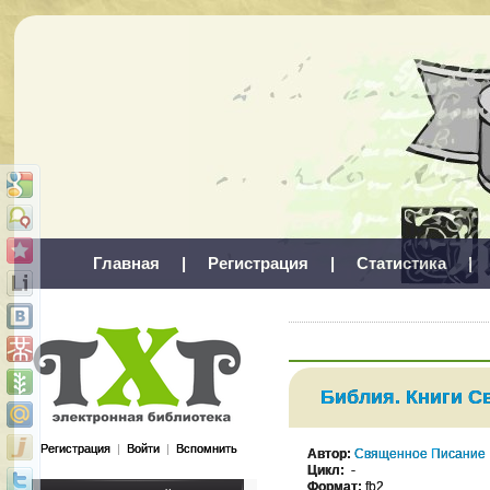
Главная
|
Регистрация
|
Статистика
|
Библия. Книги С
Регистрация
|
Войти
|
Вспомнить
Автор:
Священное Писание
Цикл:
-
Формат:
fb2