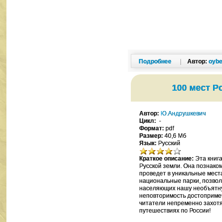
Подробнее
|
Автор:
oybe
100 мест Р
Автор:
Ю.Андрушкевич
Цикл:
-
Формат:
pdf
Размер:
40,6 Мб
Язык:
Русский
Краткое описание:
Эта книга
Русской земли. Она познако
проведет в уникальные мест
национальные парки, позвол
населяющих нашу необъятну
неповторимость достоприме
читатели непременно захотя
путешествиях по России!