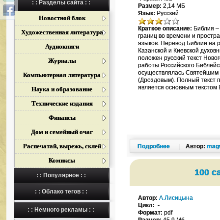
: : Разделы сайта : :
Размер:
2,14 МБ
Язык:
Русский
Новостной блок
Краткое описание:
Библия – 
Художественная литература
границ во времени и простр
языков. Перевод Библии на 
Аудиокниги
Казанской и Киевской духовн
положен русский текст Ново
Журналы
работы Российского Библейс
осуществлялась Святейшим 
Компьютерная литература
(Дроздовым). Полный текст 
является основным текстом 
Наука и образование
Технические издания
Финансы
Дом и семейный очаг
Распечатай, вырежь, склей
Подробнее
|
Автор:
mag
Комиксы
100 с
: : Популярное : :
: : Облако тегов : :
Автор:
А.Лисицына
Цикл:
-
: : Немного рекламы : :
Формат:
pdf