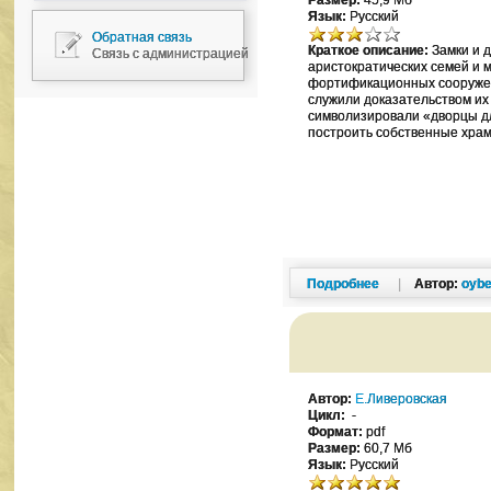
Размер:
45,9 Мб
Язык:
Русский
Обратная связь
Краткое описание:
Замки и 
Связь с администрацией
аристократических семей и 
фортификационных сооружен
служили доказательством их 
символизировали «дворцы дл
построить собственные хра
Подробнее
|
Автор:
oybe
Автор:
Е.Ливеровская
Цикл:
-
Формат:
pdf
Размер:
60,7 Мб
Язык:
Русский