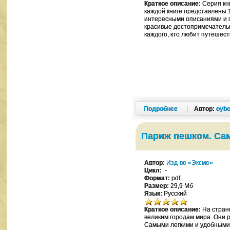
Краткое описание:
Серия кни
каждой книге представлены 
интересными описаниями и 
красивые достопримечательн
каждого, кто любит путешест
Подробнее
|
Автор:
oybe
Париж пешком. Са
Автор:
Изд-во «Эксмо»
Цикл:
-
Формат:
pdf
Размер:
29,9 Мб
Язык:
Русский
Краткое описание:
На страни
великим городам мира. Они 
Самыми легкими и удобными