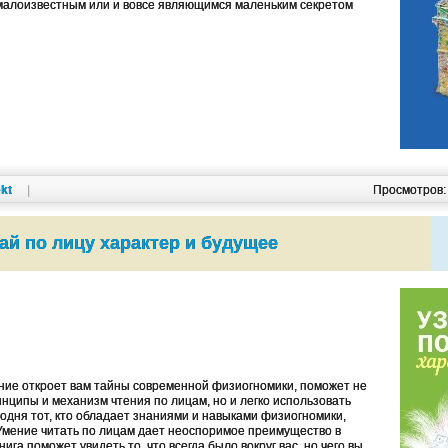
малоизвестным или и вовсе являющимся маленьким секретом
kt
|
Просмотров
ай по лицу характер и будущее
ние откроет вам тайны современной физиогномики, поможет не
нципы и механизм чтения по лицам, но и легко использовать
годня тот, кто обладает знаниями и навыками физиогномики,
Умение читать по лицам дает неоспоримое преимущество в
ига поможет увидеть то, что всегда было вокруг вас, но чего вы