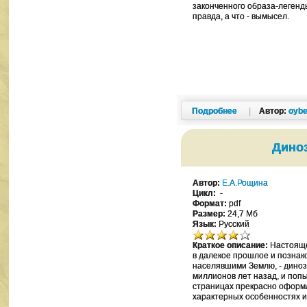
законченного образа-легенды
правда, а что - вымысел.
Подробнее
|
Автор:
oybe
Дино
Автор:
Е.А.Рощина
Цикл:
-
Формат:
pdf
Размер:
24,7 Мб
Язык:
Русский
Краткое описание:
Настояще
в далекое прошлое и познак
населявшими Землю, - диноз
миллионов лет назад, и попы
страницах прекрасно оформл
характерных особенностях 