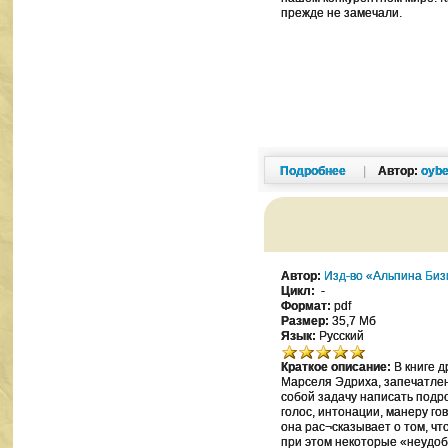
прежде не замечали.
Подробнее
|
Автор:
oybe
Автор:
Изд-во «Альпина Биз
Цикл:
-
Формат:
pdf
Размер:
35,7 Мб
Язык:
Русский
Краткое описание:
В книге д
Марселя Эдриха, запечатлен
собой задачу написать подр
голос, интонации, манеру го
она рас¬сказывает о том, чт
при этом некоторые «неудоб