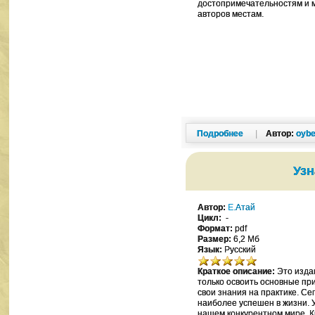
достопримечательностям и 
авторов местам.
Подробнее
|
Автор:
oybe
Узн
Автор:
Е.Атай
Цикл:
-
Формат:
pdf
Размер:
6,2 Мб
Язык:
Русский
Краткое описание:
Это изда
только освоить основные при
свои знания на практике. Се
наиболее успешен в жизни. 
нашем конкурентном мире. Кн