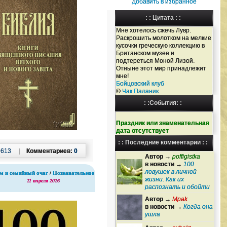
Добавить в избранное
: : Цитата : :
Мне хотелось сжечь Лувр.
Раскрошить молотком на мелкие
кусочки греческую коллекцию в
Британском музее и
подтереться Моной Лизой.
Отныне этот мир принадлежит
мне!
Бойцовский клуб
©
Чак Паланик
: :События: :
Праздник или знаменательная
дата отсутствует
: : Последние комментарии : :
:
613
|
Комментариев:
0
Автор →
poffigistka
в новости →
100
ловушек в личной
м и семейный очаг
/
Познавательное
жизни. Как их
11 апреля 2016
распознать и обойти
Автор →
Mpak
в новости →
Когда она
ушла