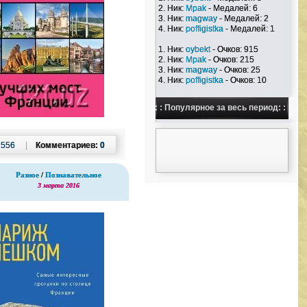
2. Ник:
Mpak
- Медалей: 6
3. Ник:
magway
- Медалей: 2
4. Ник:
poffigistka
- Медалей: 1
1. Ник:
oybekt
- Очков: 915
2. Ник:
Mpak
- Очков: 215
3. Ник:
magway
- Очков: 25
4. Ник:
poffigistka
- Очков: 10
: : Популярное за весь период: :
:
556
|
Комментариев:
0
Разное
/
Познавательное
3 марта 2016