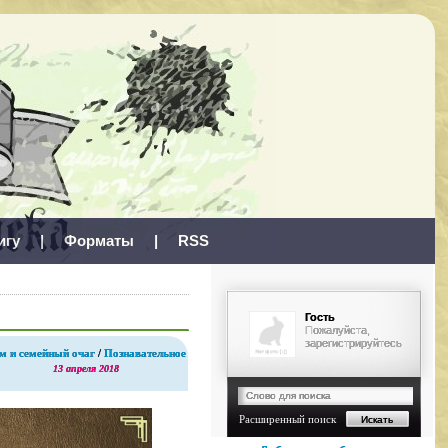
игу
|
Форматы
|
RSS
Гость
Пожалуйста,
зарегистрируйтесь
м и семейный очаг
/
Познавательное
13 апреля 2018
Расширенный поиск