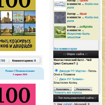
Автор →
oybekt
в новости →
Когда она
ушла
Автор →
Mpak
в новости →
Когда она
ушла
Автор →
poffigistka
в новости →
Искусство быть
эгоистом
Все комментарии
: : Опрос сайта : :
Фантастический батл - Чей
:
789
|
Комментариев:
0
Цикл Сильнее? :)
Джордж Р.Р. Мартин
- Песнь
Разное
/
Познавательное
Огня и Пламени
3 марта 2016
Джон Р.Р. Толкиен
-
Властелин Колец
Показать все опросы
: : Топ пользователей сайта: :
1. Ник:
oybekt
- Медалей: 8