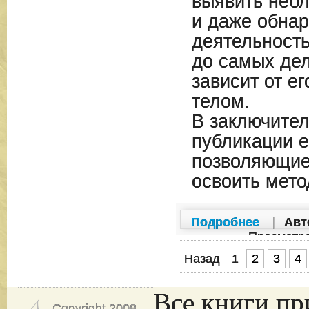
выявить небл
и даже обнар
деятельность
до самых дел
зависит от е
телом.
В заключител
публикации е
позволяющие
освоить мето
Подробнее
|
Авт
Просмотр
Назад
1
2
3
4
Все книги пр
Copyright 2008-