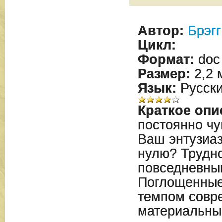
Автор:
Брэгг
Цикл:
Формат:
doc
Размер:
2,2 
Язык:
Русск
Краткое опи
постоянно чу
Ваш энтузиаз
нулю? Трудно
повседневны
Поглощенные
темпом совр
материальны