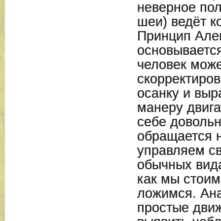
неверное по
шеи) ведёт к
Принцип Але
основывается
человек може
скорректиро
осанку и выр
манеру двига
себе довольн
обращается н
управляем с
обычных вида
как мы стоим
ложимся. Ан
простые дви