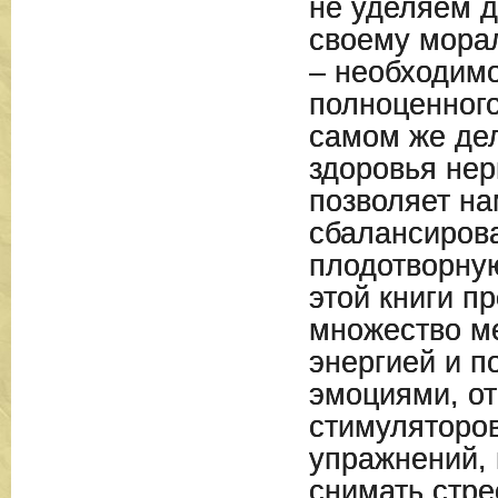
не уделяем 
своему мора
– необходим
полноценного
самом же де
здоровья не
позволяет на
сбалансиров
плодотворну
этой книги п
множество м
энергией и п
эмоциями, от
стимуляторо
упражнений,
снимать стре