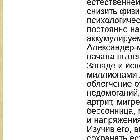
естественней
снизить физи
психологичес
постоянно н
аккумулируе
Александер-м
начала нынеш
Западе и исп
миллионами 
облегчение о
недомоганий,
артрит, мигр
бессонница,
и напряжения
Изучив его, 
сохранять ес