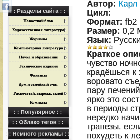
Автор:
Карл
: : Разделы сайта : :
Цикл:
Формат:
fb2
Новостной блок
Размер:
0,2 
Художественная литература
Язык:
Русск
Журналы
Компьютерная литература
Краткое опи
Наука и образование
чувство ночн
Технические издания
крадёшься к 
Финансы
воровато съе
Дом и семейный очаг
пару печений
Распечатай, вырежь, склей
ярко это сос
Комиксы
в периоды ст
: : Популярное : :
нередко нач
: : Облако тегов : :
трапезы, есл
: : Немного рекламы : :
похудеть к ле