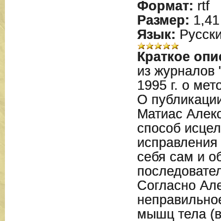
Формат:
rtf
Размер:
1,41
Язык:
Русск
Краткое опи
из журналов 
1995 г. о ме
О публикации
Матиас Алек
способ исце
исправления 
себя сам и о
последовате
Согласно Але
неправильно
мышц тела (в