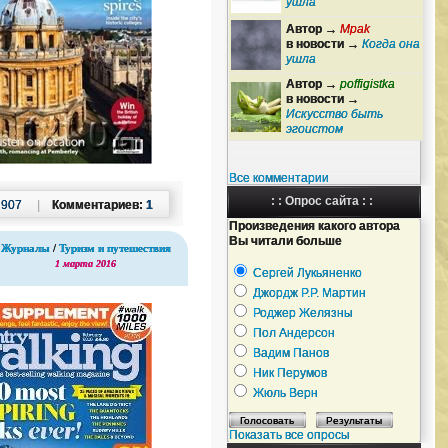
ушла
Автор →
Mpak
в новости →
Когда она
ушла
Автор →
poffigistka
в новости →
Искусство быть
эгоистом
Все комментарии
: : Опрос сайта : :
:
907
|
Комментариев:
1
Произведения какого автора
Вы читали больше
Журналы
/
Туризм и путешествия
1 марта 2016
Сергей Лукьяненко
Джордж Р.Р. Мартин
Роджер Желязны
Пол Андерсон
Вадим Панов
Ник Перумов
Жюль Верн
Показать все опросы