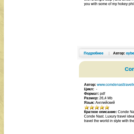
you with some of my hokey phi
Подробнее
|
Автор:
oybe
Con
Автор:
www.comdenasttravell
Цикл:
-
Формат:
pdf
Размер:
26,4 Mb
Язык:
Английский
Краткое описание:
Conde Nast
Conde Nast. Luxury travel idea
travel the world in style with t