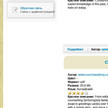
Краткое описание:
Combining 
expert knowledge of the past, Di
lives on today.
Обратная связь
Связь с администрацией
Подробнее
|
Автор:
oybe
C
Автор:
www.countrywalking.
Цикл:
-
Формат:
pdf
Размер:
20,9 Mb
Язык:
Английский
Краткое описание:
From edito
counselling (torturing)my family
(read in greetings cards) over 
with a single step’, and since I