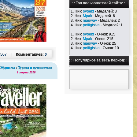
: : Топ пользователей сайта: :
1. Ник:
oybekt
- Медалей: 8
2. Ник:
Mpak
- Медалей: 6
3. Ник:
magway
- Медалей: 2
4. Ник:
poffigistka
- Медалей: 1
1. Ник:
oybekt
- Очков: 915
2. Ник:
Mpak
- Очков: 215
3. Ник:
magway
- Очков: 25
4. Ник:
poffigistka
- Очков: 10
:
507
|
Комментариев:
0
: : Популярное за весь период: :
Журналы
/
Туризм и путешествия
1 марта 2016