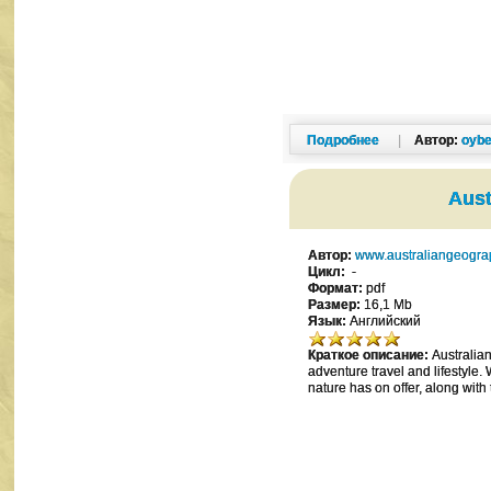
Подробнее
|
Автор:
oybe
Aust
Автор:
www.australiangeogra
Цикл:
-
Формат:
pdf
Размер:
16,1 Mb
Язык:
Английский
Краткое описание:
Australian
adventure travel and lifestyle.
nature has on offer, along with 