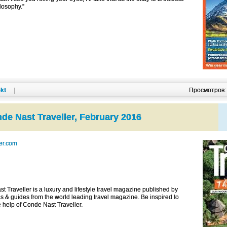
losophy.”
kt
|
Просмотров
de Nast Traveller, February 2016
er.com
 Traveller is a luxury and lifestyle travel magazine published by
s & guides from the world leading travel magazine. Be inspired to
he help of Conde Nast Traveller.