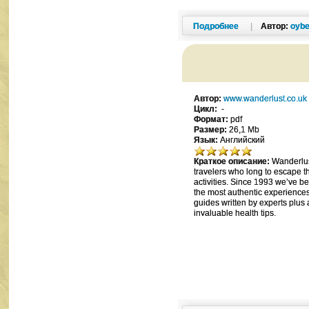
Подробнее
|
Автор:
oybe
Автор:
www.wanderlust.co.uk
Цикл:
-
Формат:
pdf
Размер:
26,1 Mb
Язык:
Английский
Краткое описание:
Wanderlust
travelers who long to escape t
activities. Since 1993 we’ve be
the most authentic experiences 
guides written by experts plus
invaluable health tips.