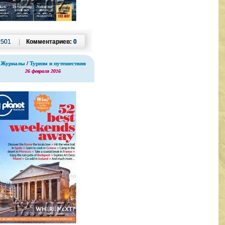
:
501
|
Комментариев:
0
Журналы
/
Туризм и путешествия
26 февраля 2016