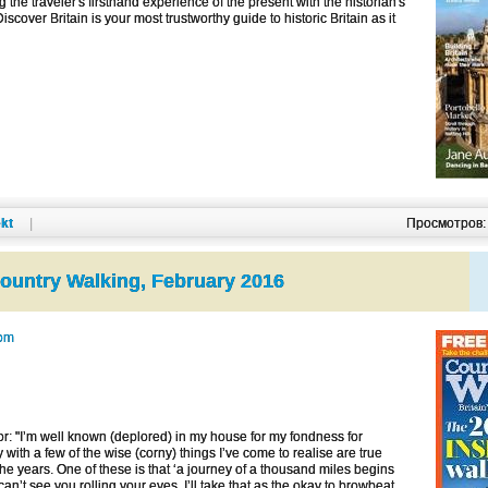
the traveler's firsthand experience of the present with the historian's
scover Britain is your most trustworthy guide to historic Britain as it
kt
|
Просмотров
ountry Walking, February 2016
com
r: "I’m well known (deplored) in my house for my fondness for
 with a few of the wise (corny) things I’ve come to realise are true
the years. One of these is that ‘a journey of a thousand miles begins
 can’t see you rolling your eyes, I’ll take that as the okay to browbeat