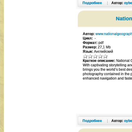
Подробнее
|
Автор:
oybe
Nation
Автор:
www.nationalgeograp
Цикл:
-
Формат:
pdf
Размер:
27,1 Mb
Язык:
Английский
Краткое описание:
National G
With captivating storytelling 
brings you the world’s best de
photography contained in the pr
enhanced navigation and faste
Подробнее
|
Автор:
oybe