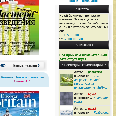
Добавить в избранное
: : Цитата : :
Но ей был нужен не просто
мужчина. Она нуждалась в
человеке, который бы заботился
о ней и о котором заботилась бы
она..
Гнев Ангелов
©
Сидни Шелдон
: :События: :
Праздник или знаменательная
дата отсутствует
: : Последние комментарии : :
:
659
|
Комментариев:
0
Автор →
poffigistka
в новости →
100
Журналы
/
Туризм и путешествия
ловушек в личной
1 марта 2016
жизни. Как их
распознать и обойти
Автор →
Mpak
в новости →
Когда она
ушла
Автор →
oybekt
в новости →
Когда она