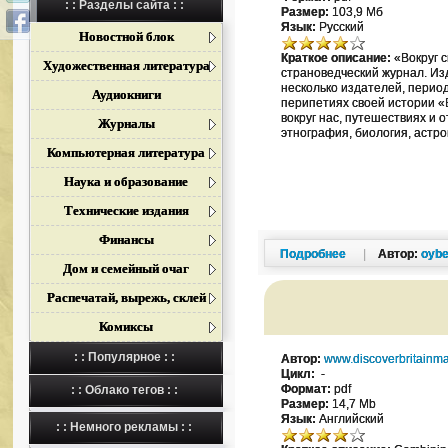
: : Разделы сайта : :
Размер:
103,9 Мб
Язык:
Русский
Новостной блок
Краткое описание:
«Вокруг 
Художественная литература
страноведческий журнал. Из
несколько издателей, перио
Аудиокниги
перипетиях своей истории «
вокруг нас, путешествиях и 
Журналы
этнография, биология, астро
Компьютерная литература
Наука и образование
Технические издания
Финансы
Подробнее
|
Автор:
oybe
Дом и семейный очаг
Распечатай, вырежь, склей
Комиксы
: : Популярное : :
Автор:
www.discoverbritainm
Цикл:
-
Формат:
pdf
: : Облако тегов : :
Размер:
14,7 Mb
Язык:
Английский
: : Немного рекламы : :