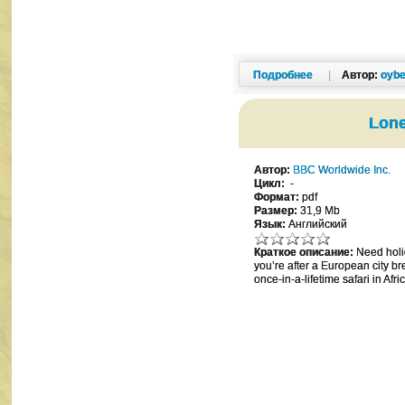
Подробнее
|
Автор:
oybe
Lone
Автор:
BBC Worldwide Inc.
Цикл:
-
Формат:
pdf
Размер:
31,9 Mb
Язык:
Английский
Краткое описание:
Need holid
you’re after a European city br
once-in-a-lifetime safari in Afri