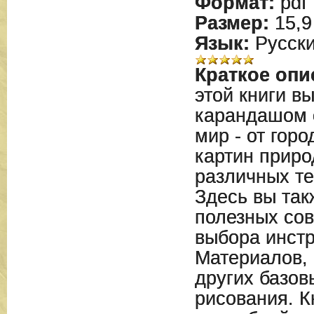
Формат:
pdf
Размер:
15,9
Язык:
Русск
Краткое опи
этой книги в
карандашом 
мир - от гор
картин приро
различных те
Здесь вы так
полезных сов
выбора инст
Материалов, 
других базов
рисования. К