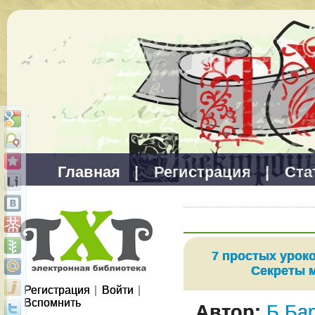
Главная
|
Регистрация
|
Ста
7 простых урок
Секреты 
Регистрация
|
Войти
|
Вспомнить
Автор:
Б.Ба