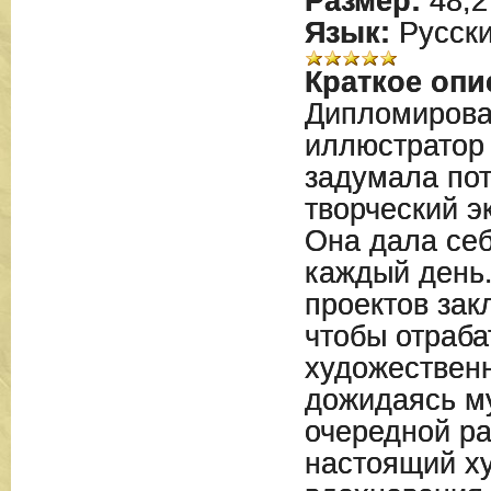
Размер:
48,2
Язык:
Русск
Краткое опи
Дипломирова
иллюстратор 
задумала по
творческий э
Она дала себ
каждый день
проектов зак
чтобы отраба
художественн
дожидаясь м
очередной ра
настоящий х