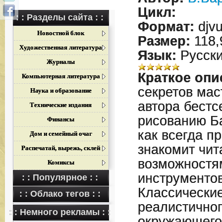
Цикл:
: : Разделы сайта : :
Формат:
djv
Новостной блок
Размер:
118,
Художественная литература
Язык:
Русск
Журналы
Краткое опи
Компьютерная литература
секретов мас
Наука и образование
автора бестс
Технические издания
рисованию Б
Финансы
как всегда п
Дом и семейный очаг
знакомит чит
Распечатай, вырежь, склей
возможностя
Комиксы
инструменто
: : Популярное : :
Классические
: : Облако тегов : :
реалистично
: : Немного рекламы : :
окружающего