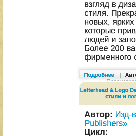
взгляд в диз
стиля. Прекр
новых, ярких
которые прив
людей и запо
Более 200 ва
фирменного с
Подробнее
|
Авт
Просмотро
Letterhead & Logo 
стили и ло
Автор:
Изд-в
Publishers»
Цикл: