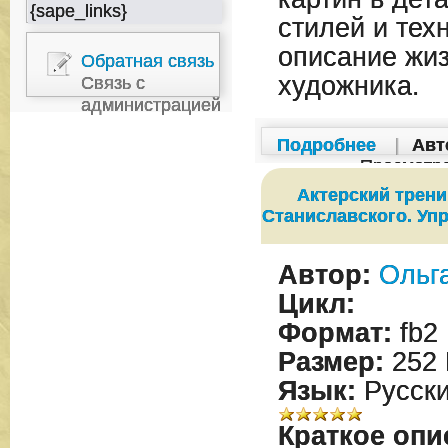
{sape_links}
стилей и тех
описание жиз
Обратная связь
художника.
Связь с
администрацией
Подробнее
|
Авт
Просмотр
Актерский трени
Станиславского. Уп
Автор:
Ольг
Цикл:
Формат:
fb2
Размер:
252 
Язык:
Русск
Краткое опи