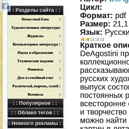
Цикл:
: : Разделы сайта : :
Формат:
pdf
Новостной блок
Размер:
21,1
Художественная литература
Язык:
Русск
Журналы
Краткое опи
Компьютерная литература
DeAgostini п
Наука и образование
коллекционно
Технические издания
рассказываю
Финансы
русских худ
Дом и семейный очаг
выпуск состо
Распечатай, вырежь, склей
постоянных р
Комиксы
всесторонне
: : Популярное : :
и творчество
: : Облако тегов : :
можно найти
: : Немного рекламы : :
картин в дет