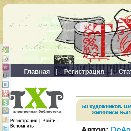
Главная
|
Регистрация
|
Ста
50 художников. Ш
живописи №41
Регистрация
|
Войти
|
Вспомнить
Автор:
DeAgo