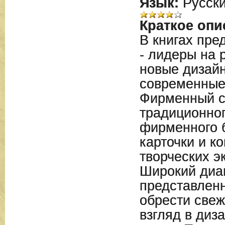
Язык:
Русск
Краткое опи
В книгах пре
- лидеры на 
новые дизайн
современные
Фирменный ст
традиционног
фирменного б
карточки и к
творческих э
Широкий диа
представлен
обрести све
взгляд в диз