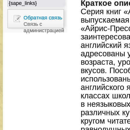
Краткое опи
{sape_links}
Серия книг «
Обратная связь
выпускаемая
Связь с
«Айрис-Прес
администрацией
заинтересова
английский я
адресованы 
возраста, ур
вкусов. Посо
использованы
английского 
классах школ
в неязыковых
различных ку
кругом читат
равнодушных