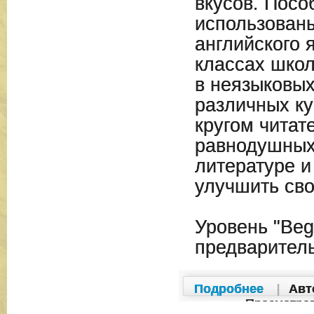
вкусов. Посо
использованы
английского 
классах школ
в неязыковых
различных ку
кругом читат
равнодушных
литературе 
улучшить сво
Уровень "Beg
предварител
Подробнее
|
Авт
Просмотро