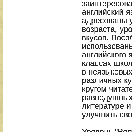
заинтересова
английский я
адресованы 
возраста, ур
вкусов. Посо
использованы
английского 
классах школ
в неязыковых
различных ку
кругом читат
равнодушных
литературе 
улучшить сво
Уровень "Beg