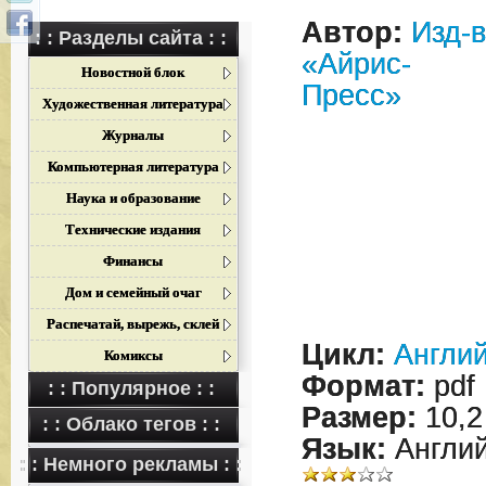
Автор:
Изд-
: : Разделы сайта : :
«Айрис-
Новостной блок
Пресс»
Художественная литература
Журналы
Компьютерная литература
Наука и образование
Технические издания
Финансы
Дом и семейный очаг
Распечатай, вырежь, склей
Цикл:
Англий
Комиксы
Формат:
pdf
: : Популярное : :
Размер:
10,2
: : Облако тегов : :
Язык:
Англий
: : Немного рекламы : :