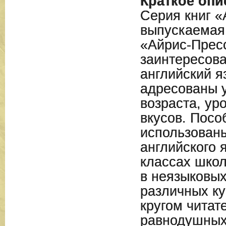
Краткое опи
Серия книг «
выпускаемая
«Айрис-Прес
заинтересова
английский я
адресованы 
возраста, ур
вкусов. Посо
использованы
английского 
классах школ
в неязыковых
различных ку
кругом читат
равнодушных