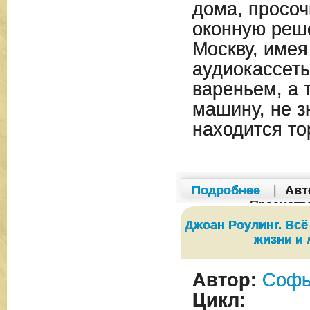
дома, просоч
оконную реше
Москву, имея
аудиокассеты
вареньем, а 
машину, не зн
находится то
Подробнее
|
Авт
Просмотр
Джоан Роулинг. Всё
жизни и
Автор:
Софь
Цикл: