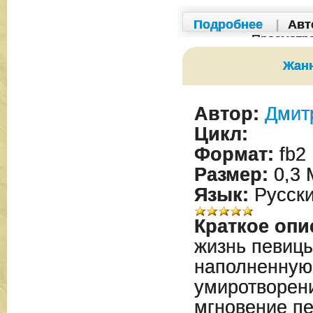
Подробнее
|
Авт
Просмотр
Жан
Автор:
Дмит
Цикл:
Формат:
fb2
Размер:
0,3 
Язык:
Русск
Краткое опи
жизнь певиц
наполненную
умиротворени
мгновение пе