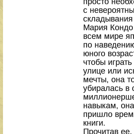
просто необ
с невероятн
складывания
Мария Кондо 
всем мире яп
по наведению
юного возрас
чтобы играть
улице или ис
мечты, она т
убиралась в 
миллионерше
навыкам, она
пришло врем
книги.
Прочитав ее,