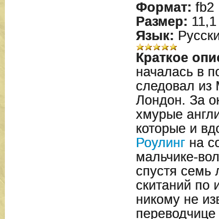
Формат:
fb2
Размер:
11,1
Язык:
Русск
Краткое опи
началась в п
следовал из 
Лондон. За о
хмурые англи
которые и в
Роулинг
на со
мальчике-во
спустя семь 
скитаний по 
никому не из
переводчице 