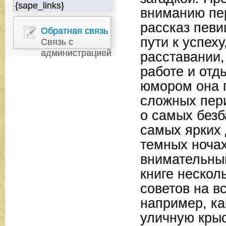
{sape_links}
вниманию пе
рассказ певи
Обратная связь
пути к успеху
Связь с
администрацией
расставании,
работе и отд
юмором она 
сложных пери
о самых безб
самых ярких 
темных ночах
внимательный
книге нескол
советов на в
например, ка
уличную крыс