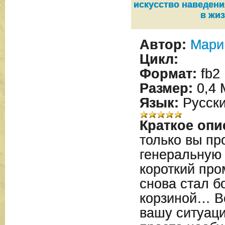
искусство наведени
в жи
Автор:
Мари
Цикл:
Формат:
fb2
Размер:
0,4 
Язык:
Русск
Краткое опи
только вы пр
генеральную 
короткий про
снова стал 
корзиной… Вс
вашу ситуац