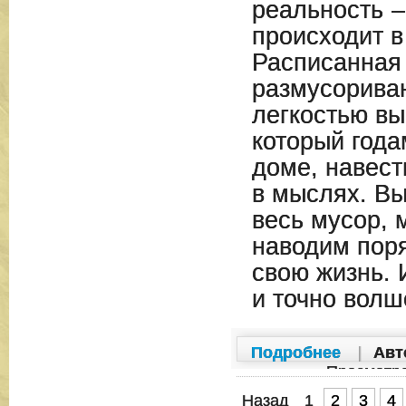
реальность –
происходит в
Расписанная
размусориван
легкостью вы
который года
доме, навест
в мыслях. Вы
весь мусор, 
наводим поря
свою жизнь. 
и точно волш
Подробнее
|
Авт
Просмотр
Назад
1
2
3
4