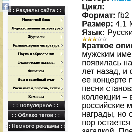
Цикл:
: : Разделы сайта : :
Формат:
fb2
Новостной блок
Размер:
4,1 
Художественная литература
Язык:
Русск
Журналы
Краткое опи
Компьютерная литература
мужским име
Наука и образование
появилась на
Технические издания
лет назад, и
Финансы
ее концерте 
Дом и семейный очаг
песни станов
Распечатай, вырежь, склей
коллекции – 
Комиксы
российские 
: : Популярное : :
награды, но 
: : Облако тегов : :
пор остается
: : Немного рекламы : :
загадкой. П