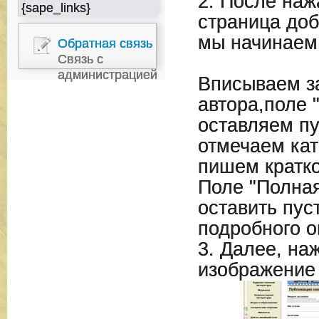
2. После наж
{sape_links}
страница доб
мы начинаем
Обратная связь
Связь с
администрацией
Вписываем за
автора,поле 
оставляем п
отмечаем кат
пишем кратко
Поле "Полна
оставить пус
подробного о
3. Далее, на
изображение