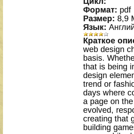
Цикл:
Формат:
pdf
Размер:
8,9 
Язык:
Англий
Краткое опи
web design ch
basis. Whethe
that is being 
design elemen
trend or fash
days where co
a page on the
evolved, resp
creating that 
building game