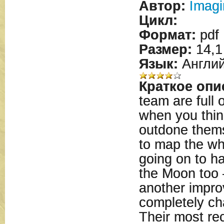
Автор:
Imagi
Цикл:
Формат:
pdf
Размер:
14,1
Язык:
Англий
Краткое опи
team are full 
when you thin
outdone thems
to map the wh
going on to h
the Moon too –
another impro
completely ch
Their most r