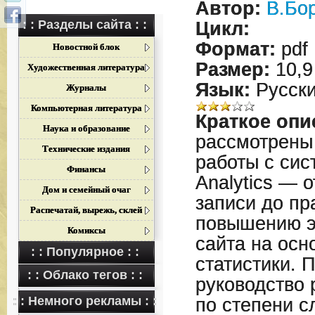
Автор:
В.Бо
: : Разделы сайта : :
Цикл:
Формат:
pdf
Новостной блок
Размер:
10,9
Художественная литература
Язык:
Русск
Журналы
Компьютерная литература
Краткое опи
Наука и образование
рассмотрены
Технические издания
работы с сис
Финансы
Analytics — 
Дом и семейный очаг
записи до пр
Распечатай, вырежь, склей
повышению э
Комиксы
сайта на осн
: : Популярное : :
статистики. 
: : Облако тегов : :
руководство 
: : Немного рекламы : :
по степени с