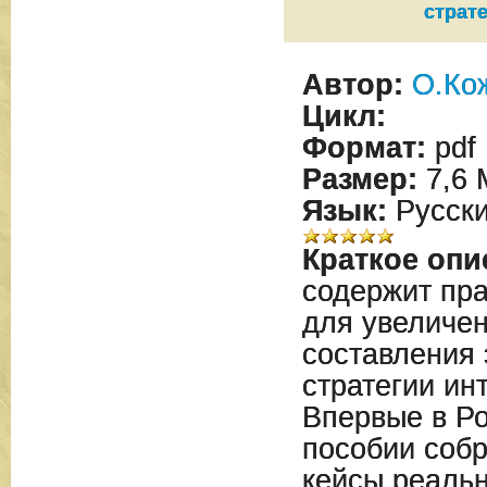
страт
Автор:
О.Ко
Цикл:
Формат:
pdf
Размер:
7,6 
Язык:
Русск
Краткое опи
содержит пра
для увеличен
составления
стратегии ин
Впервые в Ро
пособии соб
кейсы реальн