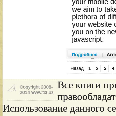
your mobile de
we aim to tak
plethora of di
your website c
you on the ne
javascript.
Подробнее
|
Авт
Просмотро
Назад
1
2
3
4
Все книги пр
Copyright 2008-
2014 www.txt.uz
правообладат
Использование данного се