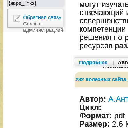
могут изучат
{sape_links}
отвечающий и
Обратная связь
совершенств
Связь с
компетенции 
администрацией
решения по р
ресурсов раз
Подробнее
|
Авт
Просмотр
232 полезных сайта
Автор:
А.Ан
Цикл:
Формат:
pdf
Размер:
2,6 