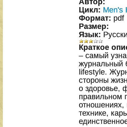
Автор:
Цикл:
Men's 
Формат:
pdf
Размер:
Язык:
Русск
Краткое опи
– самый узн
журнальный 
lifestyle. Жу
стороны жиз
о здоровье, 
правильном 
отношениях, 
технике, кар
единственное