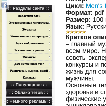
Цикл:
Men's 
: : Разделы сайта : :
Формат:
pdf
Новостной блок
Размер:
100 
Художественная литература
Язык:
Русск
Журналы
Краткое опи
Компьютерная литература
– главный му
Наука и образование
всем мире. Н
Технические издания
советы экспе
Финансы
конкурсы и п
Дом и семейный очаг
жизнь для с
Распечатай, вырежь, склей
мужчины.
Комиксы
Основные те
: : Популярное : :
здоровье и с
: : Облако тегов : :
физические у
: : Немного рекламы : :
энциклопеди