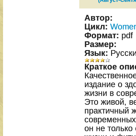
(Август-Сентя
Автор:
Цикл:
Women
Формат:
pdf
Размер:
Язык:
Русск
Краткое опи
Качественно
издание о зд
жизни в сов
Это живой, в
практичный 
современных
он не только