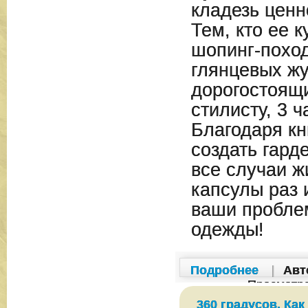
кладезь цен
Тем, кто ее к
шопинг-поход
глянцевых жу
дорогостоящи
стилисту, 3 
Благодаря кн
создать гард
все случаи ж
капсулы раз 
ваши пробле
одежды!
Подробнее
|
Авт
Просмотр
360 градусов. Как