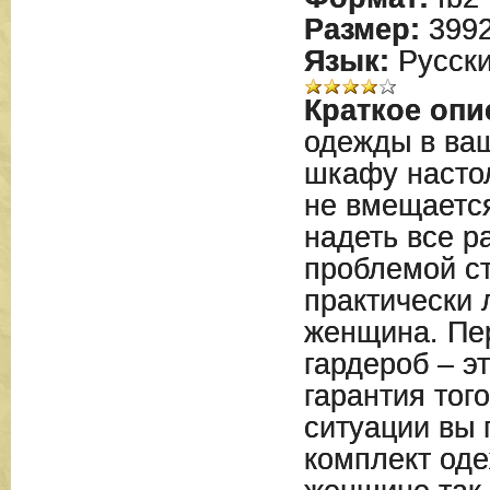
Размер:
399
Язык:
Русск
Краткое опи
одежды в ва
шкафу настол
не вмещается
надеть все р
проблемой с
практически
женщина. Пе
гардероб – э
гарантия того
ситуации вы 
комплект од