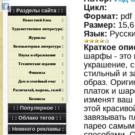
Цикл:
: : Разделы сайта : :
Формат:
pdf
Новостной блок
Размер:
15,6
Художественная литература
Язык:
Русск
Журналы
Краткое опи
Компьютерная литература
шарфы - это 
Наука и образование
украшение, с
Технические издания
стильный и 
Финансы
образ. Ориги
Дом и семейный очаг
платок и шар
Распечатай, вырежь, склей
изменят ваш 
Комиксы
этой красиво
: : Популярное : :
завязывать п
: : Облако тегов : :
парео самым
: : Немного рекламы : :
способами. 