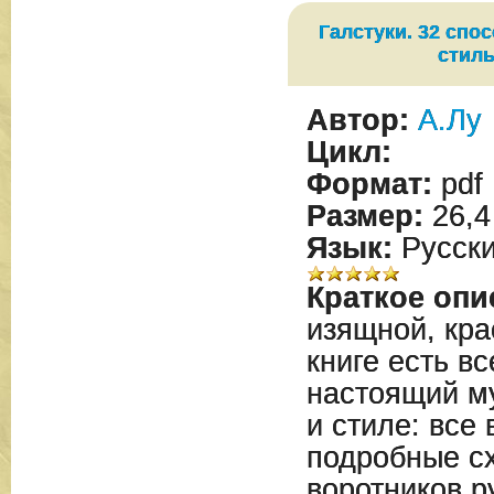
Просмотр
Галстуки. 32 спо
стил
Автор:
А.Лу
Цикл:
Формат:
pdf
Размер:
26,4
Язык:
Русск
Краткое опи
изящной, кр
книге есть вс
настоящий му
и стиле: все 
подробные с
воротников р