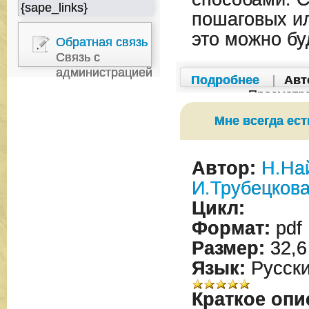
{sape_links}
пошаговых и
это можно бу
Обратная связь
Связь с
администрацией
Подробнее
|
Авт
Просмотр
Мне всегда ест
Автор:
Н.На
И.Трубецков
Цикл:
Формат:
pdf
Размер:
32,6
Язык:
Русск
Краткое опи