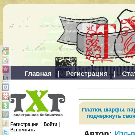
Главная
|
Регистрация
|
Ста
Платки, шарфы, па
подчеркнуть сво
Регистрация
|
Войти
|
Вспомнить
Автор:
Изд-