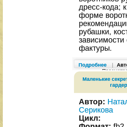
дресс-кода; к
форме ворот
рекомендаци
рубашки, кос
зависимости 
фактуры.
Подробнее
|
Авт
Просмотр
Маленькие секре
гарде
Автор:
Ната
Серикова
Цикл:
Формат:
fb2