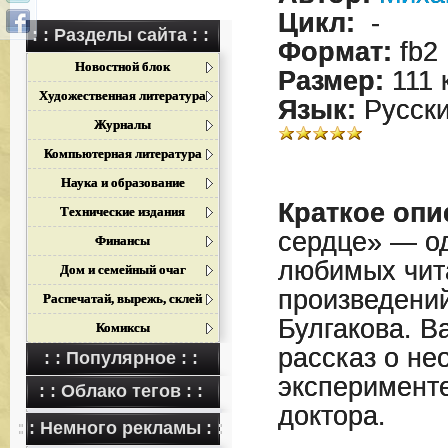
Цикл:
-
: : Разделы сайта : :
Формат:
fb2
Новостной блок
Размер:
111 
Художественная литература
Язык:
Русск
Журналы
Компьютерная литература
Наука и образование
Краткое опи
Технические издания
сердце» — о
Финансы
любимых чит
Дом и семейный очаг
произведени
Распечатай, вырежь, склей
Булгакова. В
Комиксы
рассказ о н
: : Популярное : :
эксперименте
: : Облако тегов : :
доктора.
: : Немного рекламы : :