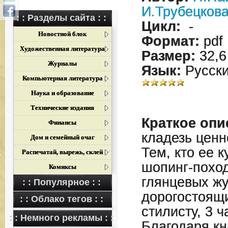
И.Трубецков
: : Разделы сайта : :
Цикл:
-
Новостной блок
Формат:
pdf
Художественная литература
Размер:
32,6
Журналы
Язык:
Русск
Компьютерная литература
Наука и образование
Технические издания
Краткое опи
Финансы
кладезь цен
Дом и семейный очаг
Тем, кто ее к
Распечатай, вырежь, склей
шопинг-поход
Комиксы
глянцевых жу
: : Популярное : :
дорогостоящи
: : Облако тегов : :
стилисту, 3 
: : Немного рекламы : :
Благодаря кн