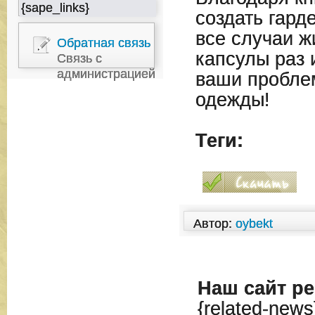
{sape_links}
создать гард
все случаи ж
Обратная связь
капсулы раз 
Связь с
администрацией
ваши пробле
одежды!
Теги:
Автор:
oybekt
Наш сайт
ре
{related-news