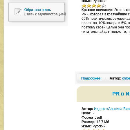
Язык:
Русский
Обратная связь
Краткое описание:
Это пято
Связь с администрацией
PR», которая в кратчайшие 
65% практических рекоменд
проектов, 10% юмора и 5% т
поэтому своей целью они пос
читатель найдет только то, 
Подробнее
|
Автор:
oybe
PR в И
Автор:
Изд-во «Альпина Биз
Цикл:
-
Формат:
pdf
Размер:
12,7 Мб
Язык:
Русский