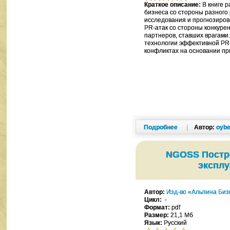
Краткое описание:
В книге 
бизнеса со стороны разного
исследования и прогнозиров
PR-атак со стороны конкуре
партнеров, ставших врагами
технологии эффективной PR
конфликтах на основании при
Подробнее
|
Автор:
oybe
NGOSS Постр
эксплу
Автор:
Изд-во «Альпина Биз
Цикл:
-
Формат:
pdf
Размер:
21,1 Мб
Язык:
Русский