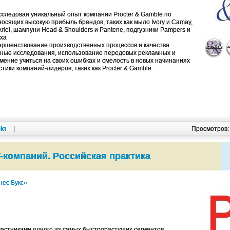
сследован уникальный опыт компании Procter & Gamble по
осящих высокую прибыль брендов, таких как мыло Ivory и Camay,
riel, шампуни Head & Shoulders и Pantene, подгузники Pampers и
еха
ершенствование производственных процессов и качества
чные исследования, использование передовых рекламных и
умение учиться на своих ошибках и смелость в новых начинаниях
ики компаний-лидеров, таких как Procter & Gamble.
kt
|
Просмотров
T-компаний. Российская практика
нес Букс»
частниками одного из самых быстрорастущих сегментов