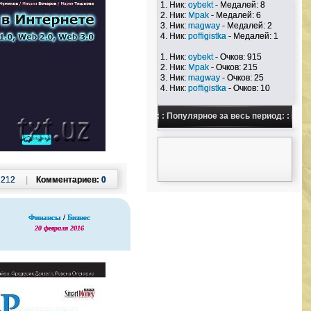
1. Ник:
oybekt
- Медалей: 8
2. Ник:
Mpak
- Медалей: 6
3. Ник:
magway
- Медалей: 2
4. Ник:
poffigistka
- Медалей: 1
1. Ник:
oybekt
- Очков: 915
2. Ник:
Mpak
- Очков: 215
3. Ник:
magway
- Очков: 25
4. Ник:
poffigistka
- Очков: 10
: : Популярное за весь период: :
:
212
|
Комментариев:
0
Финансы
/
Бизнес
20 февраля 2016