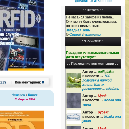
Добавить в избранное
: : Цитата : :
Не касайся замков из пепла..
Они могут быть очень красивы,
но в них нельзя жить.
Звёздная Тень
©
Сергей Лукьяненко
: :События: :
Праздник или знаменательная
дата отсутствует
: : Последние комментарии : :
Автор →
poffigistka
в новости →
100
ловушек в личной
:
219
|
Комментариев:
0
жизни. Как их
распознать и обойти
Финансы
/
Бизнес
Автор →
Mpak
20 февраля 2016
в новости →
Когда она
ушла
Автор →
oybekt
в новости →
Когда она
ушла
Автор →
Mpak