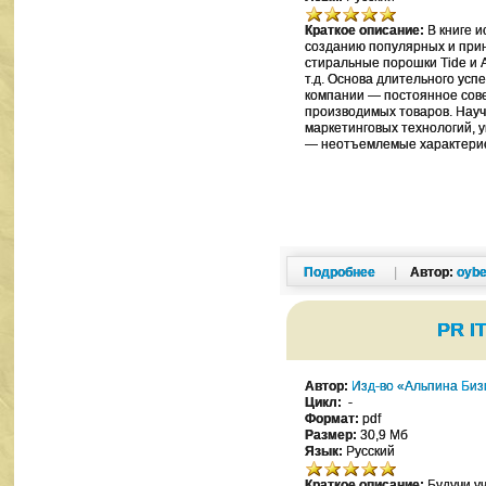
Краткое описание:
В книге и
созданию популярных и прин
стиральные порошки Tide и A
т.д. Основа длительного усп
компании — постоянное сов
производимых товаров. Нау
маркетинговых технологий, 
— неотъемлемые характерист
Подробнее
|
Автор:
oybe
PR I
Автор:
Изд-во «Альпина Биз
Цикл:
-
Формат:
pdf
Размер:
30,9 Мб
Язык:
Русский
Краткое описание:
Будучи у