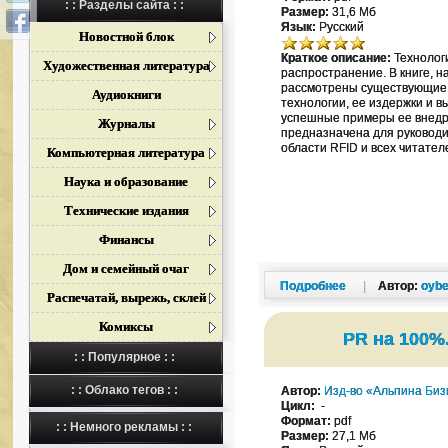
: : Разделы сайта : :
Размер:
31,6 Мб
Язык:
Русский
Новостной блок
Краткое описание:
Технолог
Художественная литература
распространение. В книге, 
рассмотрены существующие 
Аудиокниги
технологии, ее издержки и 
успешные примеры ее внедре
Журналы
предназначена для руководи
области RFID и всех читате
Компьютерная литература
Наука и образование
Технические издания
Финансы
Дом и семейный очаг
Подробнее
|
Автор:
oybe
Распечатай, вырежь, склей
Комиксы
PR на 100%
: : Популярное : :
: : Облако тегов : :
Автор:
Изд-во «Альпина Биз
Цикл:
-
Формат:
pdf
: : Немного рекламы : :
Размер:
27,1 Мб