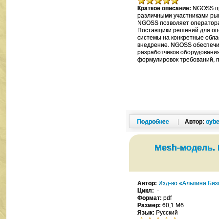
Краткое описание:
NGOSS пр
различными участниками рын
NGOSS позволяет оператора
Поставщики решений для оп
системы на конкретные обла
внедрение. NGOSS обеспечи
разработчиков оборудования
формулировок требований, 
Подробнее
|
Автор:
oybe
Mesh-модель.
Автор:
Изд-во «Альпина Биз
Цикл:
-
Формат:
pdf
Размер:
60,1 Мб
Язык:
Русский