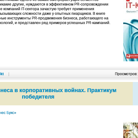
к никакие другие, нуждаются в эффективном PR-сопровождении
е компаний IT-сектора зачастую требует применения
вызывающих сложности даже у опытных пиарщиков. В книге
ные инструменты PR-продвижения бизнеса, работающего на
ологий, и представлен ряд примеров успешных PR-кампаний.
kt
|
Просмотров
неса в корпоративных войнах. Практикум
победителя
нес Букс»