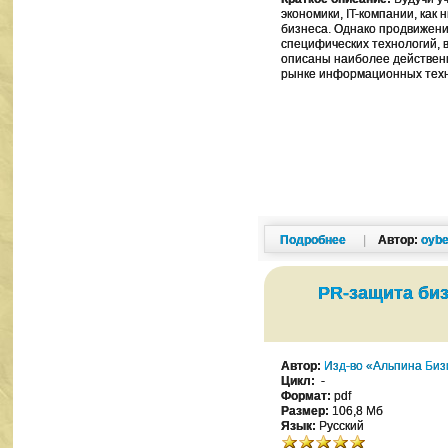
экономики, IT-компании, ка
бизнеса. Однако продвижени
специфических технологий, 
описаны наиболее действен
рынке информационных техн
Подробнее
|
Автор:
oybe
PR-защита биз
Автор:
Изд-во «Альпина Биз
Цикл:
-
Формат:
pdf
Размер:
106,8 Мб
Язык:
Русский