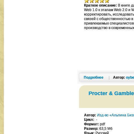
Краткое описание:
В книге д
Web 1.0 к этапам Web 2.0 и 
корректировать, исследоват
связей с общественностью в
привлекаемых специалистов;
производство в современных
Подробнее
|
Автор:
oybe
Procter & Gambl
Автор:
Изд-во «Альпина Биз
Цикл:
-
Формат:
pdf
Размер:
63,5 Мб
Язык:
Русский