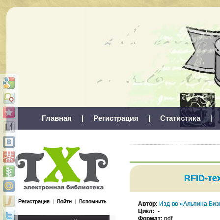
Главная
|
Регистрация
|
Статистика
|
RFID-те
Регистрация
|
Войти
|
Вспомнить
Автор:
Изд-во «Альпина Биз
Цикл:
-
Формат:
pdf