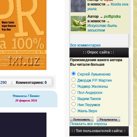
в новости →
Когда она
ушла
Автор →
poffigistka
в новости →
Искусство быть
эгоистом
Все комментарии
: : Опрос сайта : :
Произведения какого автора
Вы читали больше
Сергей Лукьяненко
Джордж Р.Р. Мартин
:
290
|
Комментариев:
0
Роджер Желязны
Пол Андерсон
Финансы
/
Бизнес
Вадим Панов
20 февраля 2016
Ник Перумов
Жюль Верн
Показать все опросы
: : Топ пользователей сайта: :