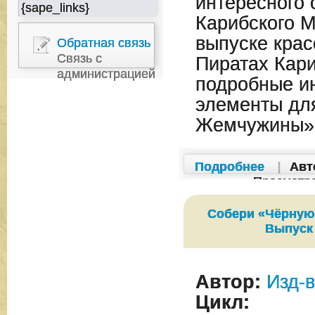
интересного 
{sape_links}
Карибского М
выпуске крас
Обратная связь
Связь с
Пиратах Кари
администрацией
подробные ин
элементы дл
Жемчужины»
Подробнее
|
Авт
Просмотр
Собери «Чёрную
Выпуск
Автор:
Изд-в
Цикл: