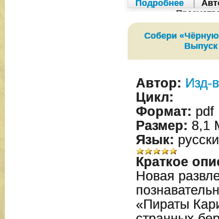
Подробнее
|
Авт
Просмотр
Собери «Чёрную
Выпуск
Автор:
Изд-в
Цикл:
Формат:
pdf
Размер:
8,1 
Язык:
русски
Краткое опи
Новая развле
познавательн
«Пираты Кар
странных бер