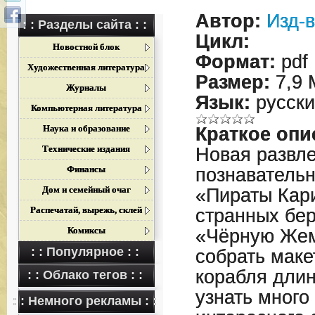
Автор:
Изд-в
: : Разделы сайта : :
Цикл:
Новостной блок
Формат:
pdf
Художественная литература
Размер:
7,9 
Журналы
Язык:
русски
Компьютерная литература
Наука и образование
Краткое опи
Технические издания
Новая развле
Финансы
познавательн
Дом и семейный очаг
«Пираты Кар
Распечатай, вырежь, склей
странных бер
Комиксы
«Чёрную Жем
: : Популярное : :
собрать маке
корабля длин
: : Облако тегов : :
узнать много
: : Немного рекламы : :