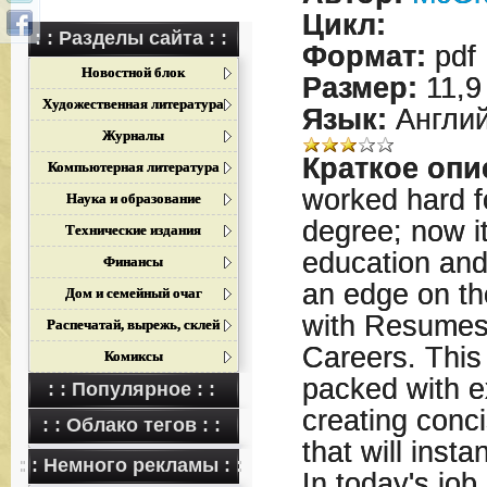
Цикл:
: : Разделы сайта : :
Формат:
pdf
Новостной блок
Размер:
11,9
Художественная литература
Язык:
Англий
Журналы
Краткое опи
Компьютерная литература
worked hard f
Наука и образование
degree; now it
Технические издания
education and 
Финансы
an edge on th
Дом и семейный очаг
with Resumes
Распечатай, вырежь, склей
Careers. This 
Комиксы
packed with e
: : Популярное : :
creating conc
: : Облако тегов : :
that will insta
: : Немного рекламы : :
In today's job