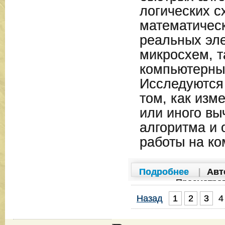
логических с
математичес
реальных эл
микросхем, т
компьютерны
Исследуются
том, как изм
или иного вы
алгоритма и 
работы на ко
Подробнее
|
Авт
Просмотро
Назад
1
2
3
4