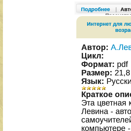
Подробнее
|
Авт
Просмотр
Интернет для л
возра
Автор:
А.Ле
Цикл:
Формат:
pdf
Размер:
21,8
Язык:
Русск
Краткое опи
Эта цветная 
Левина - авт
самоучителе
компьютере 