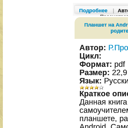
Подробнее
|
Авт
Просмотро
Планшет на Andr
родит
Автор:
Р.Пр
Цикл:
Формат:
pdf
Размер:
22,9
Язык:
Русск
Краткое опи
Данная книга
самоучителе
планшете, р
Android. Сам