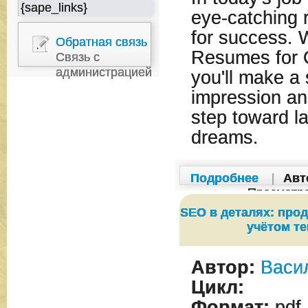
{sape_links}
eye-catching 
for success. W
Обратная связь
Resumes for 
Связь с
администрацией
you'll make a s
impression an
step toward la
dreams.
Подробнее
|
Авт
Просмотр
SEO в деталях: про
учётом т
Автор:
Васи
Цикл:
Формат:
pdf