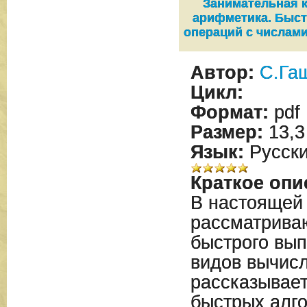
Занимательная 
арифметика. Быс
операций с числам
Автор:
С.Га
Цикл:
Формат:
pdf
Размер:
13,3
Язык:
Русск
Краткое опи
В настоящей 
рассматрива
быстрого вы
видов вычис
рассказывает
быстрых алго