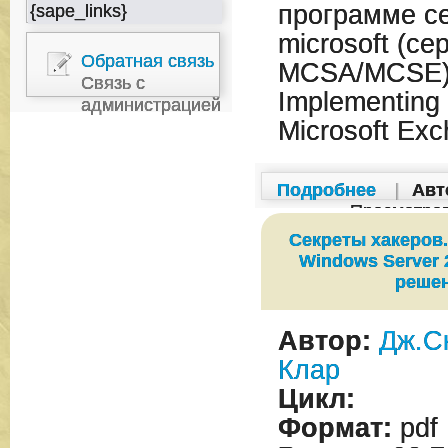
программе с
{sape_links}
microsoft (с
Обратная связь
MCSA/MCSE) 
Связь с
Implementing
администрацией
Microsoft Exc
Подробнее
|
Авт
Просмотро
Секреты хакеров
Windows Server 
реше
Автор:
Дж.С
Клар
Цикл:
Формат:
pdf