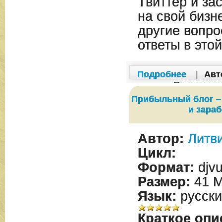
Твиттер и за
на свой бизн
другие вопро
ответы в этой
Подробнее
|
Авт
Просмотро
Прибыльный блог – 
и зара
Автор:
Литви
Цикл:
Формат:
djv
Размер:
41 
Язык:
русски
Краткое опи