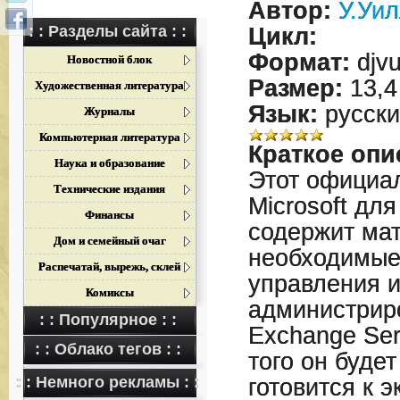
Автор:
У.Уи
: : Разделы сайта : :
Цикл:
Формат:
djv
Новостной блок
Размер:
13,4
Художественная литература
Язык:
русски
Журналы
Компьютерная литература
Краткое опи
Наука и образование
Этот официа
Технические издания
Microsoft дл
Финансы
содержит ма
Дом и семейный очаг
необходимые 
Распечатай, вырежь, склей
управления 
Комиксы
администриро
: : Популярное : :
Exchange Ser
: : Облако тегов : :
того он будет
: : Немного рекламы : :
готовится к 