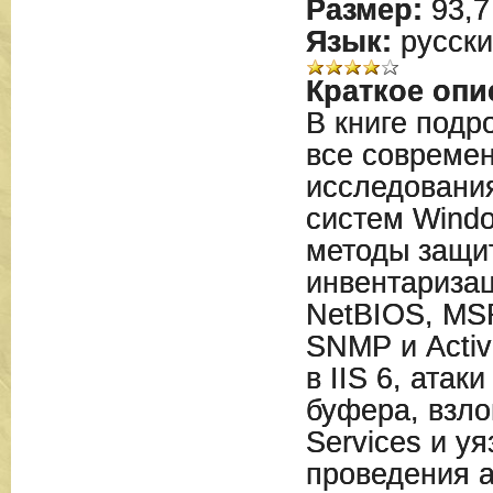
Размер:
93,7
Язык:
русски
Краткое опи
В книге подр
все совреме
исследовани
систем Windo
методы защи
инвентариза
NetBIOS, MS
SNMP и Activ
в IIS 6, атак
буфера, взло
Services и у
проведения а