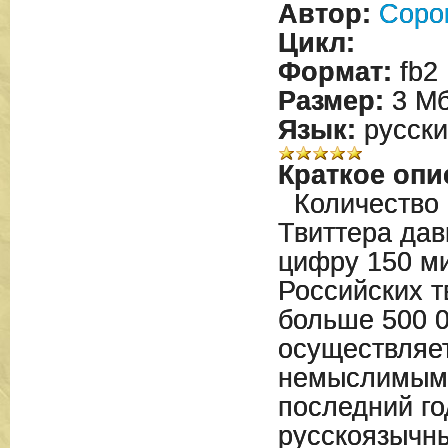
Автор:
Сорок
Цикл:
Формат:
fb2
Размер:
3 М
Язык:
русски
Краткое опи
Количество 
Твиттера да
цифру 150 м
Российских т
больше 500 0
осуществляе
немыслимыми
последний го
русскоязычн