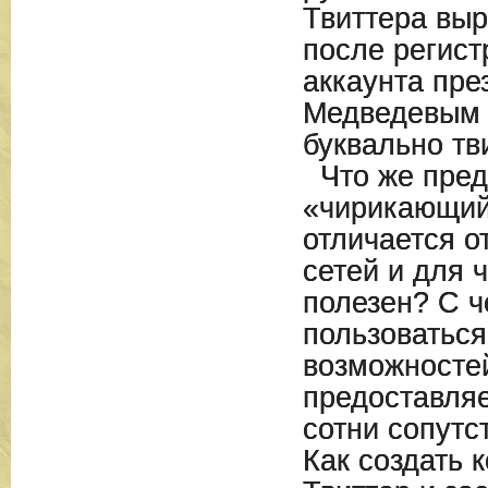
Твиттера выр
после регист
аккаунта пр
Медведевым 
буквально тв
Что же пред
«чирикающий
отличается о
сетей и для 
полезен? С че
пользоватьс
возможностей
предоставляе
сотни сопутс
Как создать 