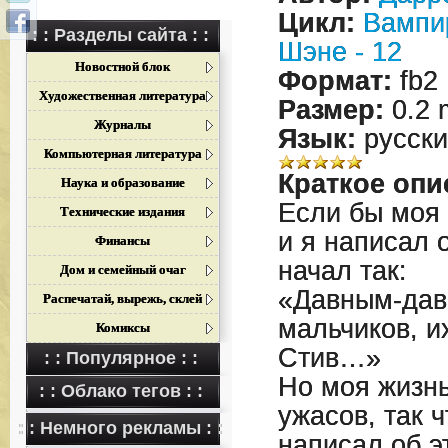
Цикл:
Вампи
: : Разделы сайта : :
Шэне - 12
Новостной блок
Формат:
fb2
Художественная литература
Размер:
0.2 
Журналы
Язык:
русски
Компьютерная литература
Краткое опи
Наука и образование
Если бы моя 
Технические издания
и я написал о
Финансы
начал так:
Дом и семейный очаг
«Давным-дав
Распечатай, вырежь, склей
мальчиков, и
Комиксы
Стив…»
: : Популярное : :
Но моя жизнь
: : Облако тегов : :
ужасов, так ч
: : Немного рекламы : :
написал об э