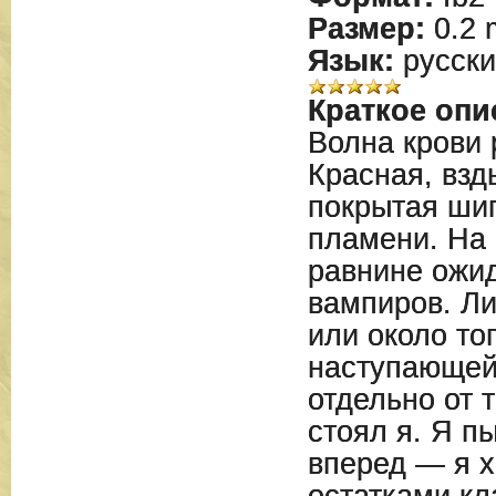
Размер:
0.2 
Язык:
русски
Краткое опи
Волна крови 
Красная, вз
покрытая ши
пламени. На
равнине ожи
вампиров. Ли
или около то
наступающей
отдельно от 
стоял я. Я п
вперед — я х