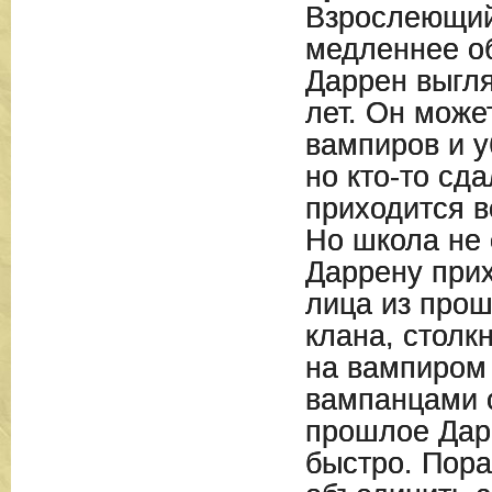
Взрослеющий
медленнее об
Даррен выгля
лет. Он може
вампиров и у
но кто-то сда
приходится в
Но школа не 
Даррену прих
лица из прош
клана, столк
на вампиром
вампанцами о
прошлое Дарр
быстро. Пор