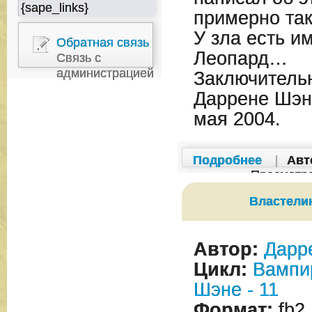
{sape_links}
примерно так
У зла есть и
Обратная связь
Леопард…
Связь с
администрацией
Заключительн
Даррене Шэн
мая 2004.
Подробнее
|
Авт
Просмотр
Властели
Автор:
Дарр
Цикл:
Вампи
Шэне - 11
Формат:
fb2