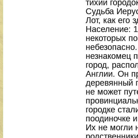
тихий городо
Судьба Иеру
Лот, как его 
Население: 1
некоторых по
небезопасно
незнакомец п
город, распо
Англии. Он п
деревянный г
не может пут
провинциаль
городке стал
поодиночке 
Их не могли 
родственники