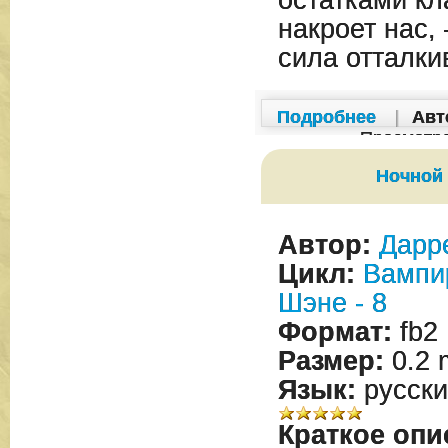
остатками кл
накроет нас,
сила отталки
Подробнее
|
Авт
Просмотр
Ночной
Автор:
Дарр
Цикл:
Вампи
Шэне - 8
Формат:
fb2
Размер:
0.2 
Язык:
русски
Краткое опи