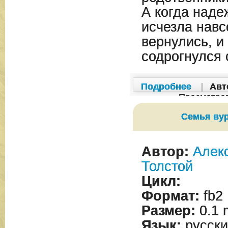
А когда наде
исчезла навс
вернулись, и
содрогнулся
Подробнее
|
Авт
Просмотро
Семья ву
Автор:
Алек
Толстой
Цикл:
Формат:
fb2
Размер:
0.1 
Язык:
русски