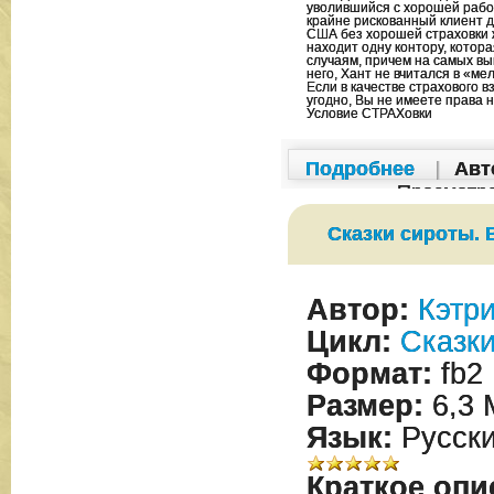
уволившийся с хорошей рабо
крайне рискованный клиент д
США без хорошей страховки ж
находит одну контору, котор
случаям, причем на самых выг
него, Хант не вчитался в «м
Если в качестве страхового в
угодно, Вы не имеете права н
Условие СТРАХовки
Подробнее
|
Авт
Просмотр
Сказки сироты. 
Автор:
Кэтр
Цикл:
Сказки
Формат:
fb2
Размер:
6,3 
Язык:
Русск
Краткое опи