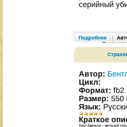
серийный уб
Подробнее
|
Авт
Просмотр
Страхо
Автор:
Бент
Цикл:
Формат:
fb2
Размер:
550 
Язык:
Русск
Краткое опи
Хант Джексон – молодой спе