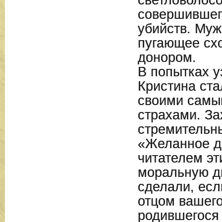
светловолосо
совершившег
убийств. Муж
пугающее схо
донором.
В попытках у
Кристина ста
своими самы
страхами. З
стремительн
«Желанное д
читателем эт
моральную д
сделали, есл
отцом вашег
родившегося