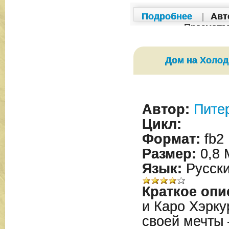
Подробнее
|
Авт
Просмотр
Дом на Холо
Автор:
Пите
Цикл:
Формат:
fb2
Размер:
0,8 
Язык:
Русск
Краткое опи
и Каро Хэрку
своей мечты