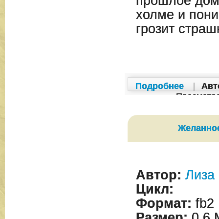
прошлое дом
холме и пони
грозит стра
Подробнее
|
Авт
Просмотр
Желанно
Автор:
Лиза
Цикл:
Формат:
fb2
Размер:
0,6 