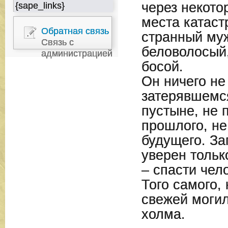
через некото
{sape_links}
места катас
Обратная связь
странный муж
Связь с
беловолосый,
администрацией
босой.
Он ничего не 
затерявшемс
пустыне, не 
прошлого, не
будущего. За
уверен тольк
– спасти чел
Того самого,
свежей моги
холма.