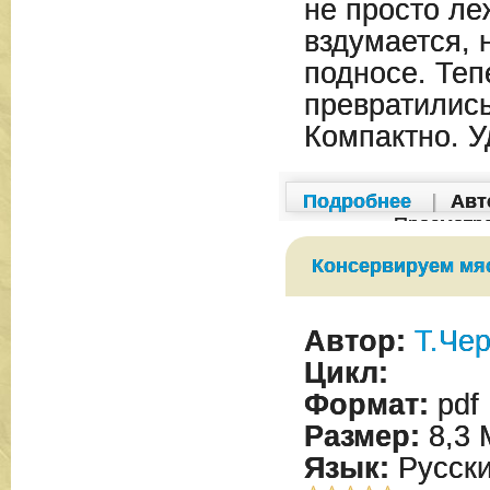
не просто ле
вздумается, 
подносе. Теп
превратились.
Компактно. У
Подробнее
|
Авт
Просмотр
Консервируем мяс
Автор:
Т.Че
Цикл:
Формат:
pdf
Размер:
8,3 
Язык:
Русск