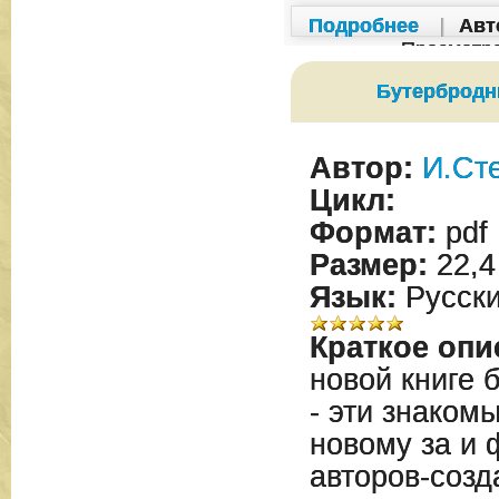
Подробнее
|
Авт
Просмотр
Бутербродн
Автор:
И.Ст
Цикл:
Формат:
pdf
Размер:
22,4
Язык:
Русск
Краткое опи
новой книге 
- эти знаком
новому за и 
авторов-созд