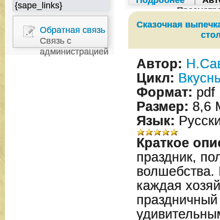
Подробнее
|
Авт
{sape_links}
Просмотр
Сказочная выпечк
Обратная связь
сто
Связь с
администрацией
Автор:
Н.Са
Цикл:
Вкусн
Формат:
pdf
Размер:
8,6 
Язык:
Русск
Краткое опи
праздник, по
волшебства. 
каждая хозяй
праздничный
удивительны