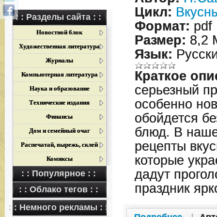
Цикл:
Вкусн
: : Разделы сайта : :
Формат:
pdf
Новостной блок
Размер:
8,2 
Художественная литература
Язык:
Русск
Журналы
Краткое опи
Компьютерная литература
серьезный пр
Наука и образование
особенно нов
Технические издания
обойдется б
Финансы
блюд. В наше
Дом и семейный очаг
рецепты вкус
Распечатай, вырежь, склей
которые укра
Комиксы
дадут прогол
: : Популярное : :
праздник ярк
: : Облако тегов : :
: : Немного рекламы : :