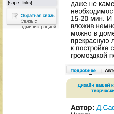
даже не каме
{sape_links}
необходимост
Обратная связь
15-20 мин. И 
Связь с
вложив немно
администрацией
можно в дом
прекрасную л
к постройке 
громоздкой п
Подробнее
|
Авт
Просмотро
Дизайн вашей к
творческ
Автор:
Д.Са