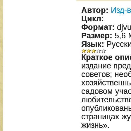
Автор:
Изд-
Цикл:
Формат:
djv
Размер:
5,6 
Язык:
Русск
Краткое опи
издание пред
советов; нео
хозяйственны
садовом учас
любительстве
опубликованы
страницах ж
жизнь».