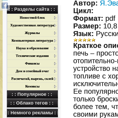
Автор:
Я.Эв
: : Разделы сайта : :
Цикл:
Формат:
pdf
Новостной блок
Размер:
10,8
Художественная литература
Язык:
Русск
Журналы
Компьютерная литература
Краткое опи
Наука и образование
печь – прост
Технические издания
отопительно-
Финансы
устройство н
Дом и семейный очаг
топливе с хо
Распечатай, вырежь, склей
исключитель
Комиксы
Ее популярно
: : Популярное : :
только броск
: : Облако тегов : :
более тем, ч
: : Немного рекламы : :
своими рукам