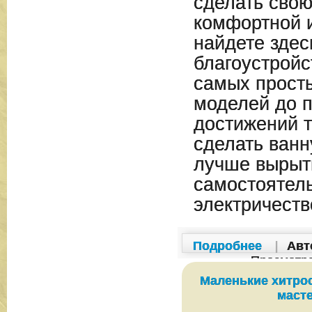
сделать сво
комфортной 
найдете здес
благоустройс
самых прост
моделей до 
достижений т
сделать ванн
лучше вырыть
самостоятел
электричеств
Подробнее
|
Авт
Просмотр
Маленькие хитро
маст