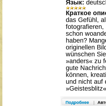
Язык:
deutsc
Краткое опи
das Gefühl, a
fotografieren,
schon woande
haben? Mange
originellen Bi
wünschen Sie 
»anders« zu f
gute Nachricht
können, kreati
und nicht auf
»Geistesblitz
Подробнее
|
Авт