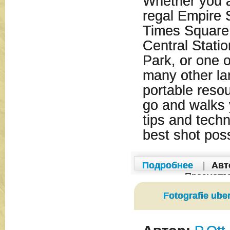
Whether you a
regal Empire S
Times Square,
Central Stati
Park, or one 
many other la
portable reso
go and walks 
tips and techn
best shot poss
Подробнее
|
Авт
Просмотр
Fotografie uber