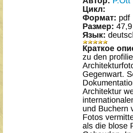
Автор:
P.Ott
Цикл:
Формат:
pdf
Размер:
47,9
Язык:
deutsc
Краткое опи
zu den profili
Architekturfot
Gegenwart. S
Dokumentatio
Architektur w
internationale
und Buchern ve
Fotos vermitt
als die blose