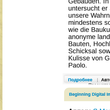
Gebauden. In 
untersucht er 
unsere Wahr
mindestens so
wie die Bauku
anonyme landw
Bauten, Hochh
Schicksal sow
Kulisse von G
Paolo.
Подробнее
|
Авт
Просмотр
Beginning Digital 