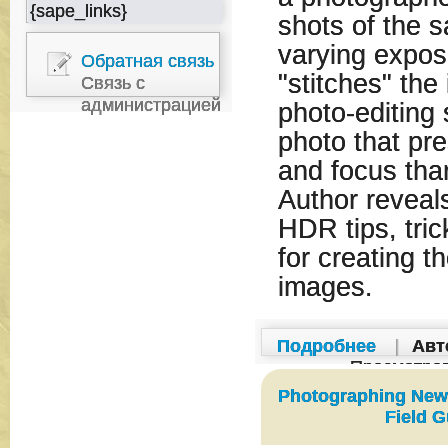
{sape_links}
shots of the 
varying expos
Обратная связь
"stitches" the
Связь с
администрацией
photo-editing 
photo that pr
and focus tha
Author reveal
HDR tips, tri
for creating 
images.
Подробнее
|
Авт
Просмотро
Photographing New Y
Field G