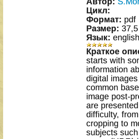
Автор:
S.Mo
Цикл:
Формат:
pdf
Размер:
37,5
Язык:
englis
Краткое опи
starts with s
information a
digital images
common base.
image post-pr
are presented
difficulty, fro
cropping to 
subjects such