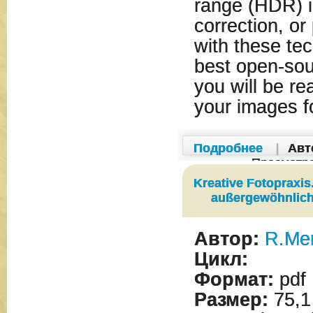
range (HDR) i
correction, o
with these te
best open-sour
you will be rea
your images fo
Подробнее
|
Авт
Просмотр
Kreative Fotopraxis
außergewöhnlich 
Автор:
R.Me
Цикл:
Формат:
pdf
Размер:
75,1