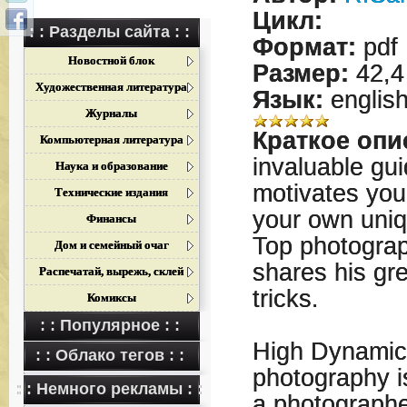
Цикл:
: : Разделы сайта : :
Формат:
pdf
Новостной блок
Размер:
42,4
Художественная литература
Язык:
englis
Журналы
Краткое опи
Компьютерная литература
invaluable gui
Наука и образование
motivates you
Технические издания
your own uniqu
Финансы
Top photogra
Дом и семейный очаг
shares his gr
Распечатай, вырежь, склей
tricks.
Комиксы
: : Популярное : :
High Dynami
: : Облако тегов : :
photography i
: : Немного рекламы : :
a photographe