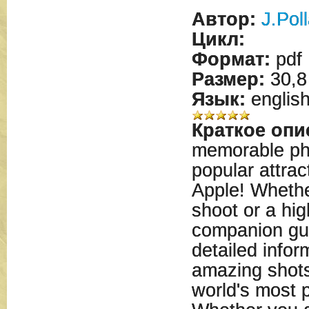
Автор:
J.Pol
Цикл:
Формат:
pdf
Размер:
30,8
Язык:
englis
Краткое опи
memorable ph
popular attrac
Apple! Whethe
shoot or a hi
companion gui
detailed infor
amazing shots
world's most 