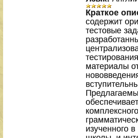
Краткое опи
содержит ор
тестовые зад
разработанн
централизов
тестирования
материалы о
нововведени
вступительны
Предлагаемы
обеспечивае
комплексного
грамматическ
изученного в
школы, и инт