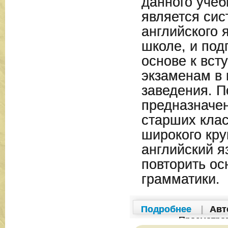
данного учеб
является сис
английского 
школе, и под
основе к вст
экзаменам в
заведения. П
предназначе
старших клас
широкого кру
английский 
повторить о
грамматики.
Подробнее
|
Авт
Просмотро