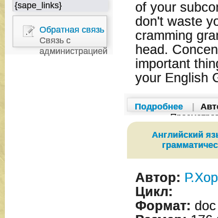
of your subco
{sape_links}
don't waste y
Обратная связь
cramming gram
Связь с
head. Concent
администрацией
important thi
your English
Подробнее
|
Авт
Просмотро
Английский яз
грамматичес
Автор:
Р.Хо
Цикл:
Формат:
doc