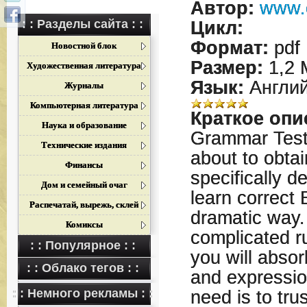
Автор:
www.e
: : Разделы сайта : :
Цикл:
Формат:
pdf
Новостной блок
Размер:
1,2 
Художественная литература
Язык:
Англий
Журналы
Компьютерная литература
Краткое опи
Наука и образование
Grammar Test 
Технические издания
about to obta
Финансы
specifically d
Дом и семейный очаг
learn correct 
Распечатай, вырежь, склей
dramatic way.
Комиксы
complicated r
: : Популярное : :
you will abso
: : Облако тегов : :
and expressio
: : Немного рекламы : :
need is to trus