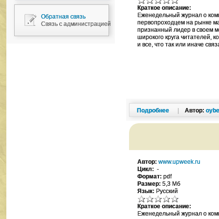
Краткое описание:
Еженедельный журнал о комп
Обратная связь
первопроходцем на рынке ма
Связь с администрацией
признанный лидер в своем м
широкого круга читателей, к
и все, что так или иначе связ
Подробнее
|
Автор:
oybe
Автор:
www.upweek.ru
Цикл:
-
Формат:
pdf
Размер:
5,3 Мб
Язык:
Русский
Краткое описание:
Еженедельный журнал о комп