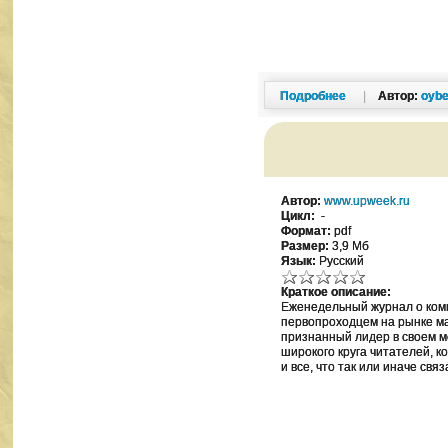
Подробнее
|
Автор:
oybe
Автор:
www.upweek.ru
Цикл:
-
Формат:
pdf
Размер:
3,9 Мб
Язык:
Русский
Краткое описание:
Еженедельный журнал о комп
первопроходцем на рынке ма
признанный лидер в своем м
широкого круга читателей, к
и все, что так или иначе связ