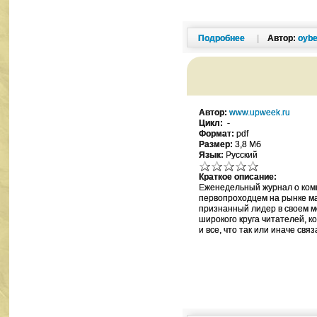
Подробнее
|
Автор:
oybe
Автор:
www.upweek.ru
Цикл:
-
Формат:
pdf
Размер:
3,8 Мб
Язык:
Русский
Краткое описание:
Еженедельный журнал о комп
первопроходцем на рынке ма
признанный лидер в своем м
широкого круга читателей, к
и все, что так или иначе связ