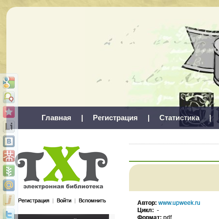
Главная
|
Регистрация
|
Статистика
|
Регистрация
|
Войти
|
Вспомнить
Автор:
www.upweek.ru
Цикл:
-
Формат:
pdf