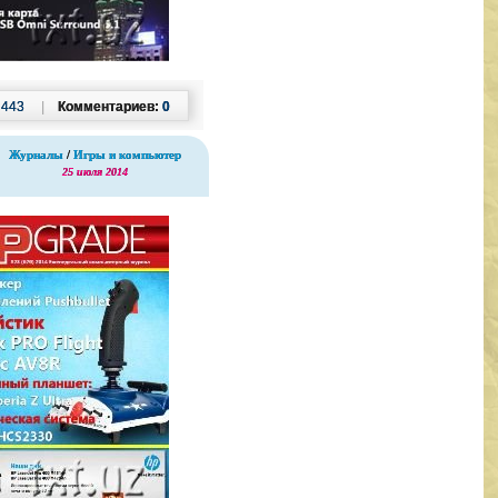
:
443
|
Комментариев:
0
Журналы
/
Игры и компьютер
25 июля 2014