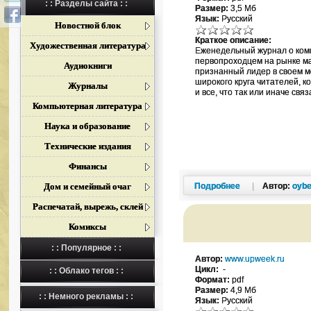
: : Разделы сайта : :
Размер:
3,5 Мб
Язык:
Русский
Новостной блок
Краткое описание:
Художественная литература
Еженедельный журнал о комп
первопроходцем на рынке ма
Аудиокниги
признанный лидер в своем м
широкого круга читателей, к
Журналы
и все, что так или иначе связ
Компьютерная литература
Наука и образование
Технические издания
Финансы
Дом и семейный очаг
Подробнее
|
Автор:
oybe
Распечатай, вырежь, склей
Комиксы
: : Популярное : :
Автор:
www.upweek.ru
Цикл:
-
: : Облако тегов : :
Формат:
pdf
Размер:
4,9 Мб
: : Немного рекламы : :
Язык:
Русский