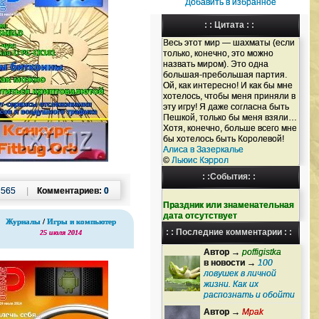
Добавить в избранное
: : Цитата : :
Весь этот мир — шахматы (если
только, конечно, это можно
назвать миром). Это одна
большая-пребольшая партия.
Ой, как интересно! И как бы мне
хотелось, чтобы меня приняли в
эту игру! Я даже согласна быть
Пешкой, только бы меня взяли…
Хотя, конечно, больше всего мне
бы хотелось быть Королевой!
Алиса в Зазеркалье
©
Льюиc Кэррол
: :События: :
:
565
|
Комментариев:
0
Праздник или знаменательная
дата отсутствует
Журналы
/
Игры и компьютер
: : Последние комментарии : :
25 июля 2014
Автор →
poffigistka
в новости →
100
ловушек в личной
жизни. Как их
распознать и обойти
Автор →
Mpak