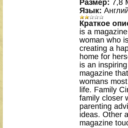
Размер:
7,8 
Язык:
Англий
Краткое опи
is a magazine
woman who is 
creating a ha
home for herse
is an inspiri
magazine that
womans most i
life. Family Ci
family closer 
parenting advi
ideas. Other a
magazine touc