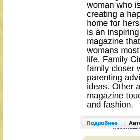
woman who is 
creating a ha
home for herse
is an inspiri
magazine that
womans most i
life. Family Ci
family closer 
parenting advi
ideas. Other a
magazine touc
and fashion.
Подробнее
|
Авт
Просмотр