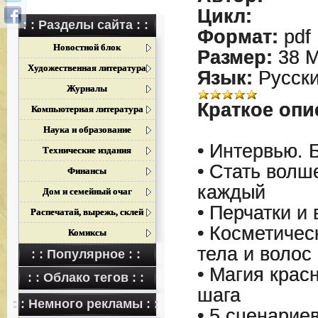
Цикл:
: : Разделы сайта : :
Формат:
pdf
Новостной блок
Размер:
38 
Художественная литература
Язык:
Русск
Журналы
Краткое опи
Компьютерная литература
Наука и образование
• Интервью. 
Технические издания
• Стать вол
Финансы
каждый
Дом и семейный очаг
• Перчатки и
Распечатай, вырежь, склей
• Косметичес
Комиксы
тела и волос
: : Популярное : :
• Магия крас
: : Облако тегов : :
шага
: : Немного рекламы : :
• 5 сценарие