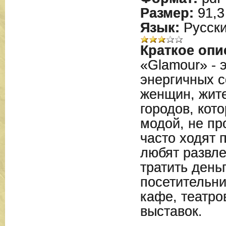
Размер:
91,3
Язык:
Русск
Краткое опи
«Glamour» - 
энергичных 
женщин, жит
городов, кот
модой, не пр
часто ходят 
любят развле
тратить день
посетительни
кафе, театро
выставок.