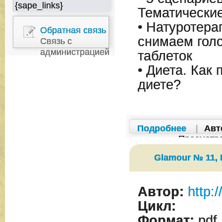
{sape_links}
Тематические
• Натуротера
Обратная связь
снимаем голо
Связь с
администрацией
таблеток
• Диета. Как
диете?
Подробнее
|
Авт
Просмотр
Glamour № 11,
Автор:
http:
Цикл:
Формат:
pdf