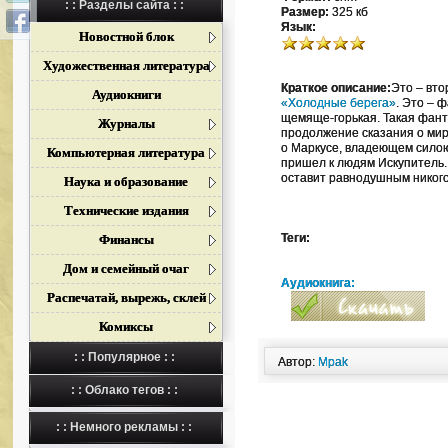
: : Разделы сайта : :
Размер:
325 кб
Язык:
Новостной блок
Художественная литература
Краткое описание:
Это – вто
Аудиокниги
«Холодные берега»
. Это – 
щемяще-горькая. Такая фант
Журналы
продолжение сказания о мир
о Маркусе, владеющем силою 
Компьютерная литература
пришел к людям Искупитель. 
оставит равнодушным нико
Наука и образование
Технические издания
Теги:
Финансы
Дом и семейный очаг
Аудиокнига:
Распечатай, вырежь, склей
Комиксы
: : Популярное : :
Автор:
Mpak
: : Облако тегов : :
: : Немного рекламы : :