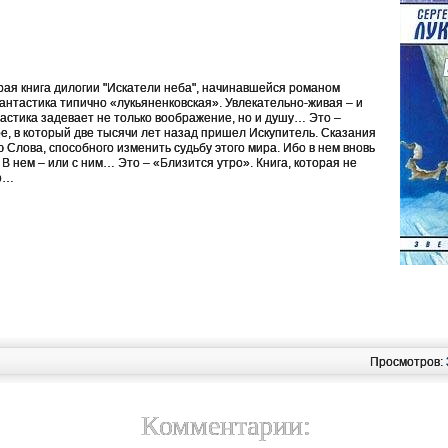
рая книга дилогии "Искатели неба", начинавшейся романом
фантастика типично «лукьяненковская». Увлекательно-живая – и
астика задевает не только воображение, но и душу… Это –
е, в который две тысячи лет назад пришел Искупитель. Сказания
Слова, способного изменить судьбу этого мира. Ибо в нем вновь
В нем – или с ним… Это – «Близится утро». Книга, которая не
го…
Просмотров:
Комментарии: