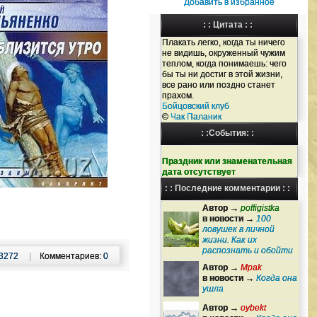
Добавить в избранное
: : Цитата : :
Плакать легко, когда ты ничего
не видишь, окруженный чужим
теплом, когда понимаешь: чего
бы ты ни достиг в этой жизни,
все рано или поздно станет
прахом.
Бойцовский клуб
©
Чак Паланик
: :События: :
Праздник или знаменательная
дата отсутствует
: : Последние комментарии : :
Автор →
poffigistka
в новости →
100
ловушек в личной
жизни. Как их
распознать и обойти
3272
|
Комментариев:
0
Автор →
Mpak
в новости →
Когда она
ушла
Автор →
oybekt