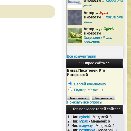
в новости →
Когда она
ушла
Автор →
Mpak
в новости →
Когда она
ушла
Автор →
poffigistka
в новости →
Искусство быть
эгоистом
Все комментарии
: : Опрос сайта : :
Битва Писателей, Кто
Интересней
Сергей Лукьяненко
Роджер Желязны
Показать все опросы
: : Топ пользователей сайта: :
1. Ник:
oybekt
- Медалей: 8
2. Ник:
Mpak
- Медалей: 6
3. Ник:
magway
- Медалей: 2
4. Ник:
poffigistka
- Медалей: 1