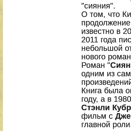
"сияния".
О том, что К
продолжение
известно в 20
2011 года пи
небольшой от
нового роман
Роман "
Сиян
одним из са
произведени
Книга была о
году, а в 198
Стэнли Куб
фильм с
Дже
главной роли