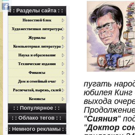
: : Разделы сайта : :
Новостной блок
Художественная литература
Журналы
Компьютерная литература
Наука и образование
Технические издания
Финансы
Дом и семейный очаг
пугать народ
Распечатай, вырежь, склей
юбилея Кинг
Комиксы
выхода очер
: : Популярное : :
Продолжение
"
Сияния
" по
: : Облако тегов : :
"
Доктор со
: : Немного рекламы : :