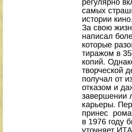
регулярно вк
самых страш
истории кино
За свою жиз
написал боле
которые раз
тиражом в 3
копий.
Однак
творческой д
получал от и
отказом и да
завершении 
карьеры.
Пер
принес
рома
в 1976 году 
уточняет ИТ