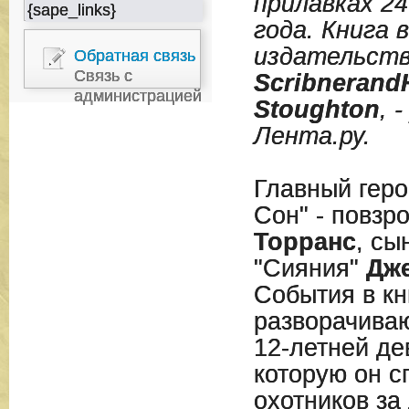
прилавках 24
{sape_links}
года. Книга 
издательст
Обратная связь
Связь с
Scribner
and
администрацией
Stoughton
, 
Лента.ру.
Главный геро
Сон" - повз
Торранс
, сы
"Сияния"
Дже
События в кн
р
азворачиваю
12-летней д
которую он с
охотников за