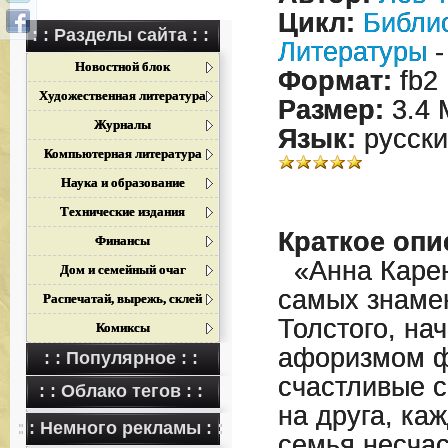
Цикл:
Библи
: : Разделы сайта : :
Литературы
-
Новостной блок
Формат:
fb2
Художественная литература
Размер:
3.4 
Журналы
Язык:
русски
Компьютерная литература
Наука и образование
Технические издания
Краткое опи
Финансы
«Анна Карен
Дом и семейный очаг
самых знаме
Распечатай, вырежь, склей
Толстого, на
Комиксы
афоризмом ф
: : Популярное : :
счастливые с
: : Облако тегов : :
на друга, ка
: : Немного рекламы : :
семья несчас