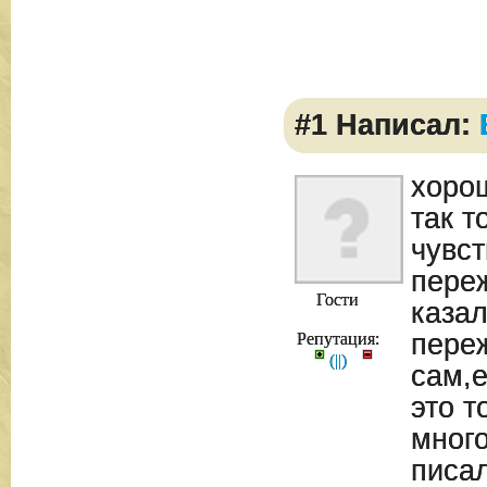
#1 Написал:
хоро
так т
чувст
пере
Гости
казал
пере
Репутация:
(
|
|
)
сам,
это т
много
писал