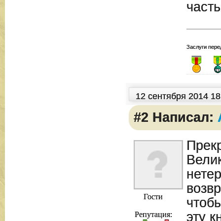
част
Заслуги пере
12 сентября 2014 1
#2 Написал:
Прекр
Вели
нете
возв
Гости
чтобы
эту к
Репутация: