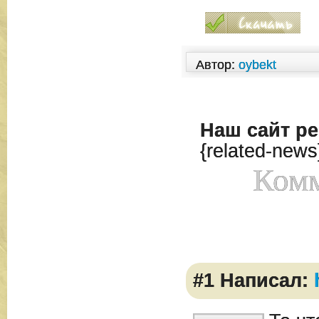
Автор:
oybekt
Наш сайт
ре
{related-news
Комм
#1 Написал: