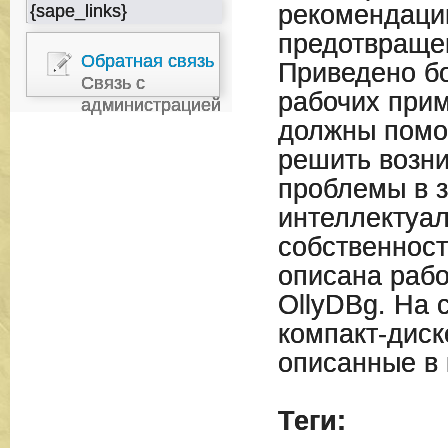
рекомендаци
{sape_links}
предотвращен
Обратная связь
Приведено б
Связь с
рабочих прим
администрацией
должны помо
решить возн
проблемы в з
интеллектуа
собственност
описана рабо
OllyDBg. На 
компакт-диск
описанные в 
Теги: