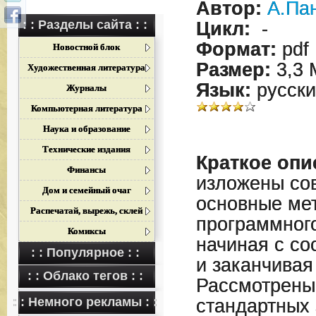
Автор:
А.Па
: : Разделы сайта : :
Цикл:
-
Формат:
pdf
Новостной блок
Размер:
3,3 
Художественная литература
Язык:
русски
Журналы
Компьютерная литература
Наука и образование
Технические издания
Краткое опи
Финансы
изложены со
Дом и семейный очаг
основные ме
Распечатай, вырежь, склей
программног
Комиксы
начиная с со
: : Популярное : :
и заканчивая
: : Облако тегов : :
Рассмотрены
: : Немного рекламы : :
стандартных