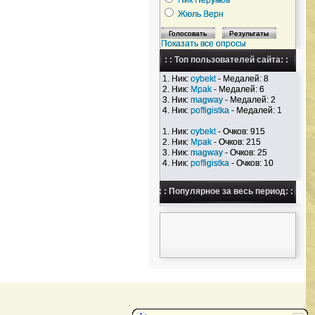
Ник Перумов
Жюль Верн
Показать все опросы
: : Топ пользователей сайта: :
1. Ник:
oybekt
- Медалей: 8
2. Ник:
Mpak
- Медалей: 6
3. Ник:
magway
- Медалей: 2
4. Ник:
poffigistka
- Медалей: 1
1. Ник:
oybekt
- Очков: 915
2. Ник:
Mpak
- Очков: 215
3. Ник:
magway
- Очков: 25
4. Ник:
poffigistka
- Очков: 10
: : Популярное за весь период: :