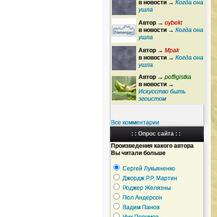
в новости →
Когда она
ушла
Автор →
oybekt
в новости →
Когда она
ушла
Автор →
Mpak
в новости →
Когда она
ушла
Автор →
poffigistka
в новости →
Искусство быть
эгоистом
Все комментарии
: : Опрос сайта : :
Произведения какого автора
Вы читали больше
Сергей Лукьяненко
Джордж Р.Р. Мартин
Роджер Желязны
Пол Андерсон
Вадим Панов