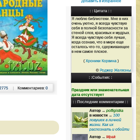
Добавить в избранное
: : Цитата : :
Я люблю библиотеки. Мне в них
очень уютно, я всегда чувствую
себя в полной безопасности за
стеной слов, красивых и мудрых.
Я всегда чувствую себя лучше,
когда сознаю, что в мире еще
осталось что-то, сдерживающее
в нем самое плохое.
(
Хроники Корвина
)
©
Роджер Желязны
: :События: :
2775
|
Комментариев:
0
Праздник или знаменательная
дата отсутствует
: : Последние комментарии : :
Автор →
poffigistka
в новости →
100
ловушек в личной
жизни. Как их
распознать и обойти
Автор →
Mpak