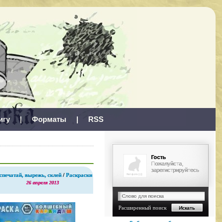
игу
|
Форматы
|
RSS
Гость
Пожалуйста,
зарегистрируйтесь
спечатай, вырежь, склей
/
Раскраски
26 апреля 2013
Расширенный поиск