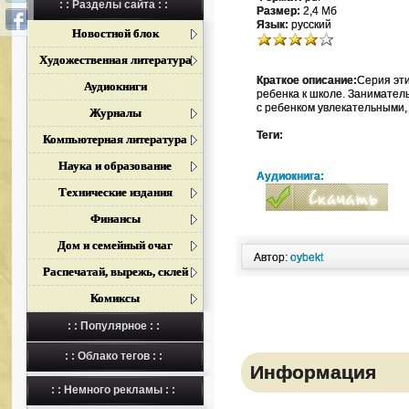
: : Разделы сайта : :
Размер:
2,4 Мб
Язык:
русский
Новостной блок
Художественная литература
Краткое описание:
Серия эти
Аудиокниги
ребенка к школе. Занимате
с ребенком увлекательными, 
Журналы
Теги:
Компьютерная литература
Наука и образование
Аудиокнига:
Технические издания
Финансы
Дом и семейный очаг
Автор:
oybekt
Распечатай, вырежь, склей
Комиксы
: : Популярное : :
: : Облако тегов : :
Информация
: : Немного рекламы : :