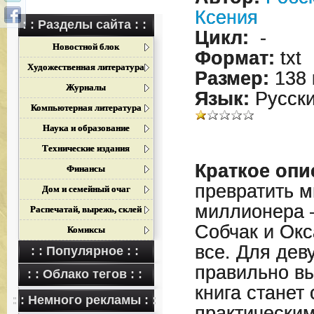
Ксения
: : Разделы сайта : :
Цикл:
-
Новостной блок
Формат:
txt
Художественная литература
Размер:
138 
Журналы
Язык:
Русск
Компьютерная литература
Наука и образование
Технические издания
Краткое опи
Финансы
превратить 
Дом и семейный очаг
миллионера –
Распечатай, вырежь, склей
Собчак и Окс
Комиксы
все. Для де
: : Популярное : :
правильно вы
: : Облако тегов : :
книга станет
: : Немного рекламы : :
практическим