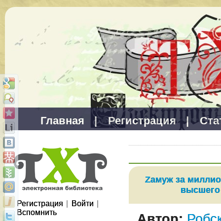
Главная
|
Регистрация
|
Ста
Zамуж за миллио
высшего
Регистрация
|
Войти
|
Вспомнить
Автор:
Робс