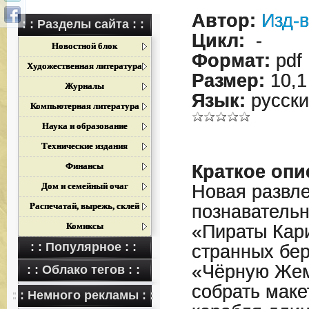
Автор:
Изд-в
: : Разделы сайта : :
Цикл:
-
Новостной блок
Формат:
pdf
Художественная литература
Размер:
10,1
Журналы
Язык:
русски
Компьютерная литература
Наука и образование
Технические издания
Финансы
Краткое опи
Дом и семейный очаг
Новая развле
Распечатай, вырежь, склей
познавательн
Комиксы
«Пираты Кар
: : Популярное : :
странных бер
«Чёрную Жем
: : Облако тегов : :
собрать маке
: : Немного рекламы : :