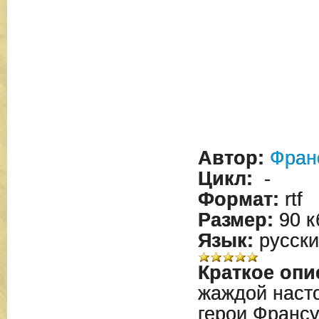
Автор:
Фран
Цикл:
-
Формат:
rtf
Размер:
90 к
Язык:
русски
Краткое опи
жаждой насто
герои Франс