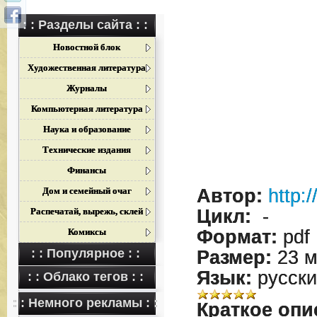
: : Разделы сайта : :
Новостной блок
Художественная литература
Журналы
Компьютерная литература
Наука и образование
Технические издания
Финансы
Дом и семейный очаг
Автор:
http:/
Распечатай, вырежь, склей
Цикл:
-
Комиксы
Формат:
pdf
: : Популярное : :
Размер:
23 м
Язык:
русски
: : Облако тегов : :
: : Немного рекламы : :
Краткое опи