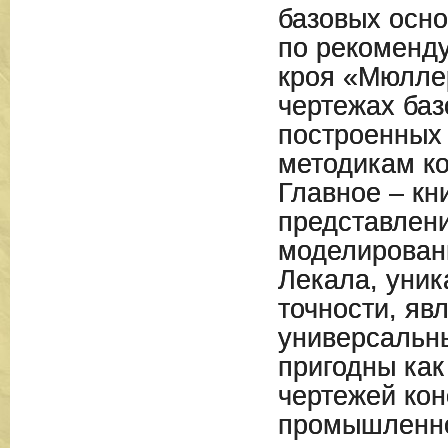
базовых осно
по рекоменд
кроя «Мюллер
чертежах баз
построенных
методикам к
Главное – кн
представлен
моделирован
Лекала, уник
точности, яв
универсальны
пригодны как
чертежей кон
промышленно