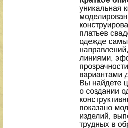
Краткое опи
уникальная 
моделирован
конструиров
платьев свад
одежде самы
направлений
линиями, эф
прозрачност
вариантами д
Вы найдете 
о создании 
конструктивн
показано мо
изделий, вып
трудных в об