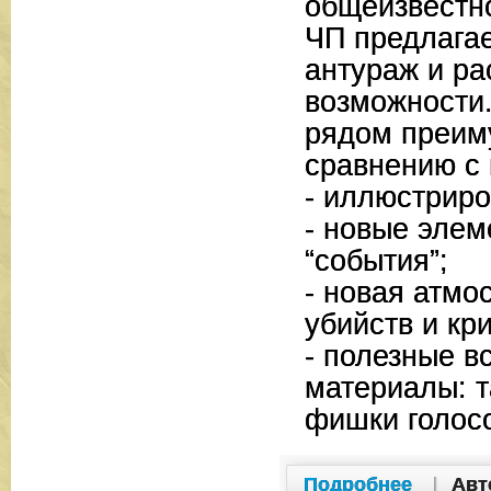
общеизвестн
ЧП предлага
антураж и р
возможности.
рядом преим
сравнению с 
- иллюстриро
- новые элем
“события”;
- новая атмо
убийств и кр
- полезные в
материалы: т
фишки голос
Подробнее
|
Авт