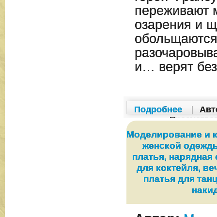
переживают 
озарения и 
обольщаются
разочаровыв
и… верят без
Подробнее
|
Авт
Просмотро
Моделирование и 
женской одежд
платья, нарядная
для коктейля, ве
платья для тан
наки