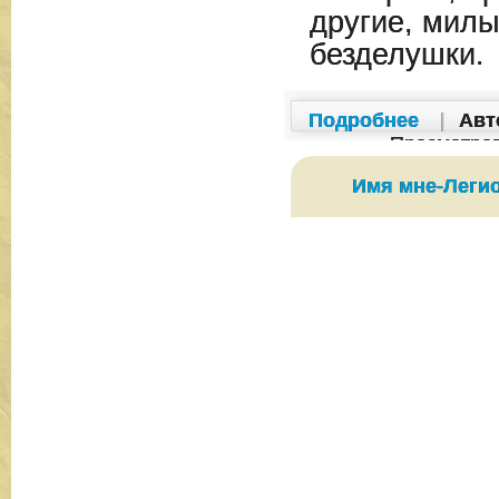
другие, милы
безделушки.
Подробнее
|
Авт
Просмотро
Имя мне-Легио