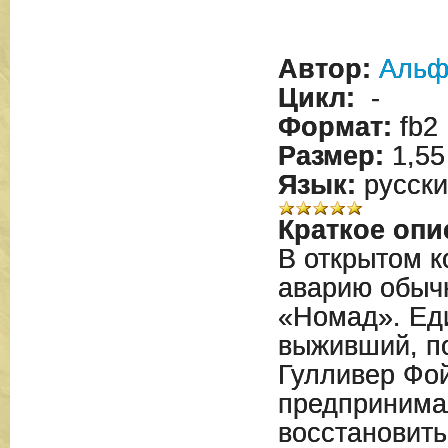
Автор:
Альф
Цикл:
-
Формат:
fb2
Размер:
1,55
Язык:
русски
Краткое опи
В открытом к
аварию обыч
«Номад». Ед
выживший, п
Гулливер Фой
предпринимал
восстановить