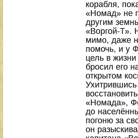
корабля, по
«Номад» не 
другим земн
«Воргой-Т». 
мимо, даже 
помочь, и у 
цель в жизни
бросил его н
открытом кос
Ухитрившись
восстановить
«Номада», Ф
до населённы
погоню за св
он разыскива