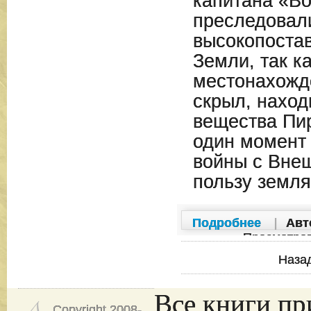
капитана «Во
преследовал
высокопоста
Земли, так к
местонахожд
скрыл, наход
вещества Пир
один момент
войны с Вне
пользу земля
Подробнее
|
Авт
Просмотро
Наза
Все книги пр
Copyright 2008-