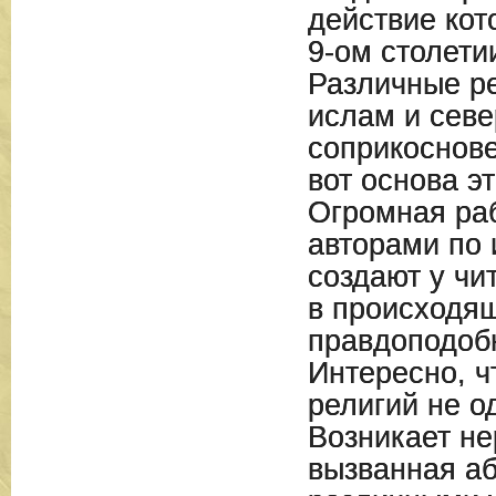
действие кот
9-ом столети
Различные ре
ислам и севе
соприкоснове
вот основа э
Огромная ра
авторами по 
создают у чи
в происходящ
правдоподоб
Интересно, ч
религий не о
Возникает не
вызванная а