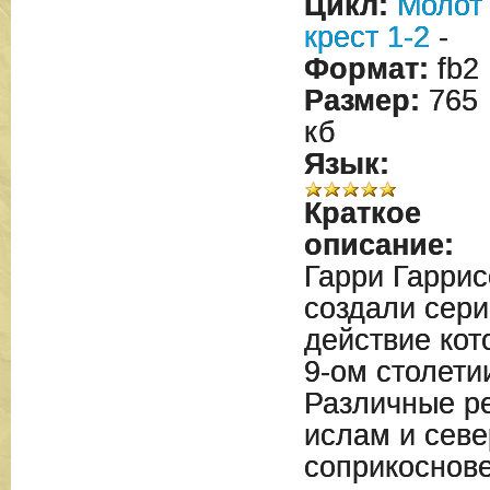
Цикл:
Молот
крест 1-2
-
Формат:
fb2
Размер:
765
кб
Язык:
Краткое
описание:
Гарри Гарри
создали сер
действие кот
9-ом столети
Различные ре
ислам и севе
соприкоснове