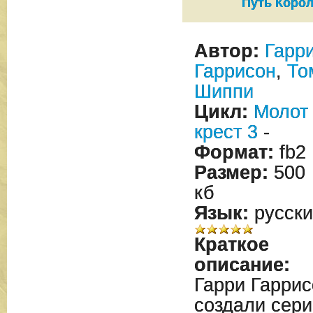
Путь Корол
Автор:
Гарр
Гаррисон
,
То
Шиппи
Цикл:
Молот
крест 3
-
Формат:
fb2
Размер:
500
кб
Язык:
русски
Краткое
описание:
Гарри Гарри
создали сер