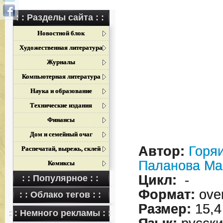
: : Разделы сайта : :
Новостной блок
Художественная литература
Журналы
Компьютерная литература
Наука и образование
Технические издания
Финансы
Дом и семейный очаг
Автор:
Горя
Распечатай, вырежь, склей
Паланова Ма
Комиксы
Цикл:
-
: : Популярное : :
Формат:
over
: : Облако тегов : :
Размер:
15,4
: : Немного рекламы : :