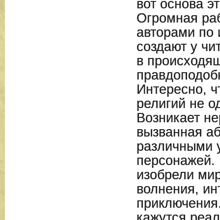
вот основа э
Огромная ра
авторами по 
создают у чи
в происходящ
правдоподоб
Интересно, ч
религий не о
Возникает не
вызванная а
различными 
персонажей.
изобрели мир
волнения, ин
приключения
кажутся реал