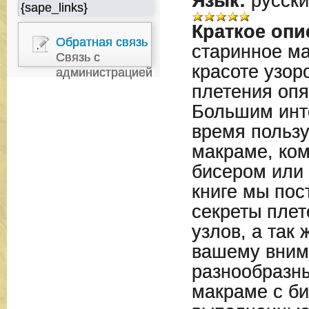
Язык:
русски
{sape_links}
Краткое опи
Обратная связь
старинное м
Связь с
красоте узор
администрацией
плетения опя
Большим инт
время польз
макраме, ко
бисером или 
книге мы пос
секреты пле
узлов, а так
вашему вни
разнообразн
макраме с би