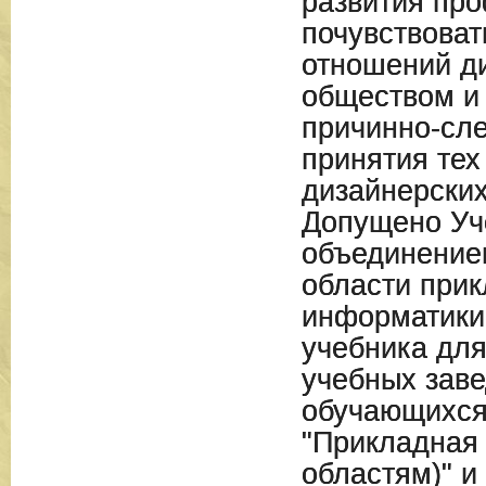
развития про
почувствоват
отношений д
обществом и
причинно-сл
принятия тех
дизайнерски
Допущено Уч
объединение
области при
информатики 
учебника для
учебных заве
обучающихся
"Прикладная
областям)" и