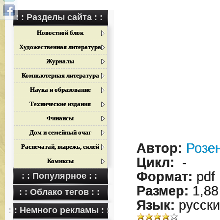
: : Разделы сайта : :
Новостной блок
Художественная литература
Журналы
Компьютерная литература
Наука и образование
Технические издания
Финансы
Дом и семейный очаг
Автор:
Розен
Распечатай, вырежь, склей
Цикл:
-
Комиксы
Формат:
pdf
: : Популярное : :
Размер:
1,88
: : Облако тегов : :
Язык:
русски
: : Немного рекламы : :