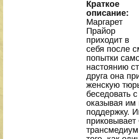
Краткое
описание:
Маргарет
Прайор
приходит в
себя после с
попытки само
настоянию ст
друга она пр
женскую тюр
беседовать с
оказывая им
поддержку. И
приковывает
трансмедиум
того, как оди