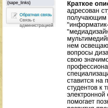
Краткое опи
{sape_links}
адресован ст
Обратная связь
получающим 
Связь с
"информатик-
администрацией
"медиадизайн
мультимедийн
нем освещаю
вопросы диз
свою значим
профессион
специализац
ставится на 
студентов к т
электронной 
помогает поз