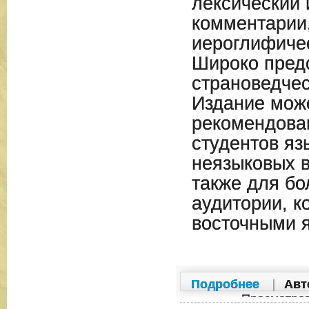
лексический 
комментарии
иероглифиче
Широко пред
страноведчес
Издание мож
рекомендован
студентов яз
неязыковых в
также для б
аудитории, к
восточными 
Подробнее
|
Авт
Просмотро