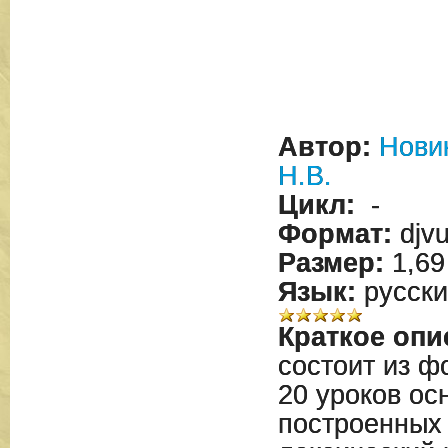
Автор:
Новик
Н.В.
Цикл:
-
Формат:
djv
Размер:
1,69
Язык:
русски
Краткое опи
состоит из ф
20 уроков ос
построенных 