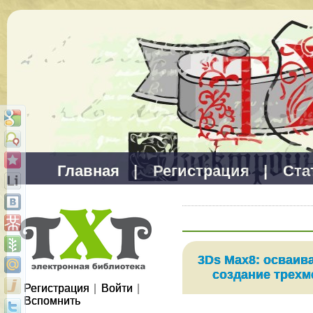
Главная
|
Регистрация
|
Ста
3Ds Max8: осваив
создание трех
Регистрация
|
Войти
|
Вспомнить