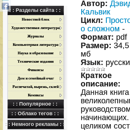
Автор:
Дэви
: : Разделы сайта : :
Кальвик
Цикл:
Прост
Новостной блок
о сложном
-
Художественная литература
Формат:
pdf
Журналы
Размер:
34,5
Компьютерная литература
мб
Наука и образование
Язык:
русски
Технические издания
Финансы
Краткое
Дом и семейный очаг
описание:
Распечатай, вырежь, склей
Данная книга
Комиксы
великолепны
: : Популярное : :
руководством
: : Облако тегов : :
начинающих.
: : Немного рекламы : :
целиком сост