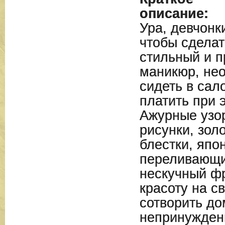
описание:
Ура, девчонк
чтобы сдела
стильный и 
маникюр, нео
сидеть в сал
платить при 
Ажурные узо
рисунки, зол
блестки, япо
переливающи
нескучный фр
красоту на с
сотворить до
непринужден