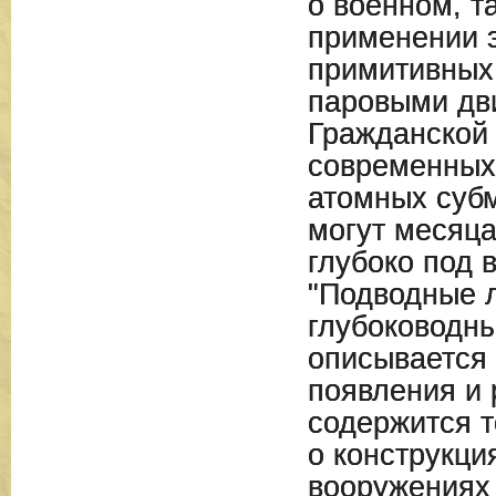
о военном, т
применении э
примитивных
паровыми дв
Гражданской
современны
атомных суб
могут месяц
глубоко под в
"Подводные 
глубоководн
описывается 
появления и 
содержится 
о конструкци
вооружениях 