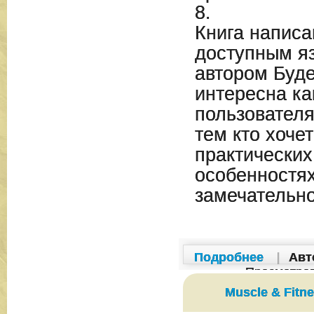
8.
Книга написа
доступным я
автором Буд
интересна к
пользователя
тем кто хоче
практических
особенностях
замечательн
Подробнее
|
Авт
Просмотро
Muscle & Fitn