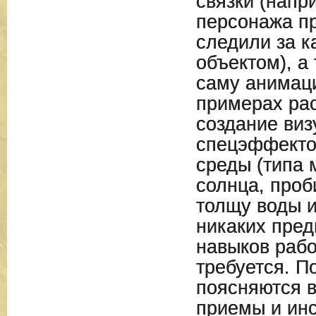
связки (напр
персонажа п
следили за 
объектом), а
саму анимац
примерах ра
создание ви
спецэффекто
среды (типа
солнца, про
толщу воды и 
никаких пре
навыков рабо
требуется. П
поясняются 
приемы и ин