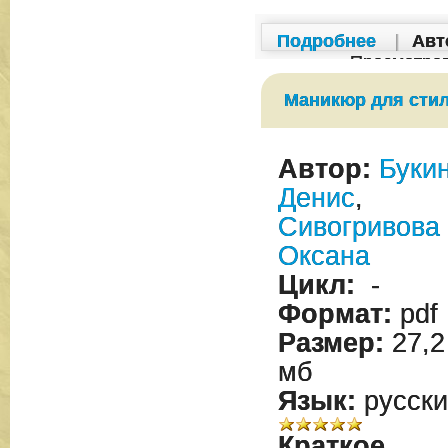
Подробнее
|
Авт
Просмотро
Маникюр для сти
Автор:
Буки
Денис
,
Сивогривова
Оксана
Цикл:
-
Формат:
pdf
Размер:
27,2
мб
Язык:
русски
Краткое