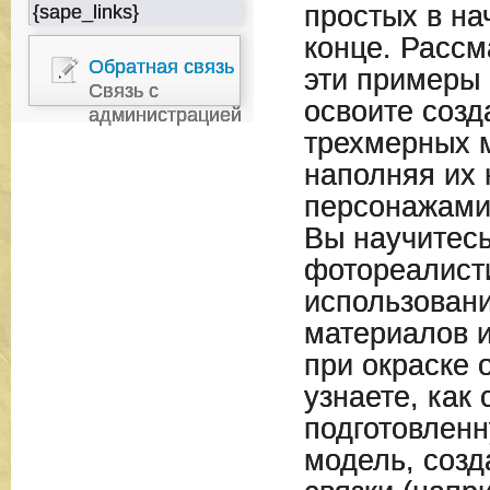
простых в на
{sape_links}
конце. Рассм
Обратная связь
эти примеры 
Связь с
освоите созд
администрацией
трехмерных м
наполняя их
персонажами
Вы научитесь
фотореалист
использован
материалов и
при окраске 
узнаете, как 
подготовлен
модель, соз