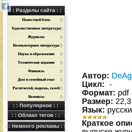
: : Разделы сайта : :
Новостной блок
Художественная литература
Журналы
Компьютерная литература
Наука и образование
Технические издания
Финансы
Автор:
DeAgo
Дом и семейный очаг
Цикл:
-
Распечатай, вырежь, склей
Формат:
pdf
Комиксы
Размер:
22,3
: : Популярное : :
Язык:
русски
: : Облако тегов : :
Краткое опи
: : Немного рекламы : :
выпуске жур