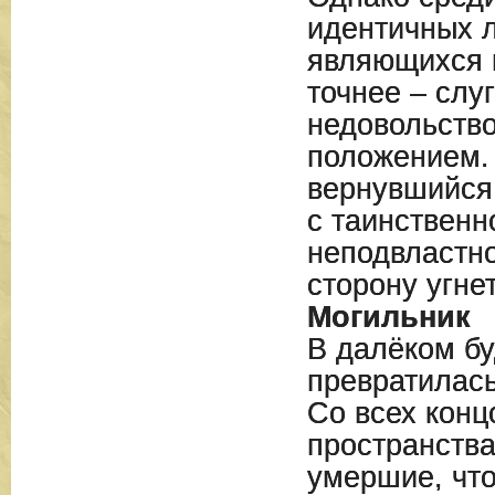
идентичных 
являющихся 
точнее – слу
недовольств
положением.
вернувшийся 
с таинственн
неподвластно
сторону угне
Могильник
В далёком б
превратилась
Со всех конц
пространства
умершие, что