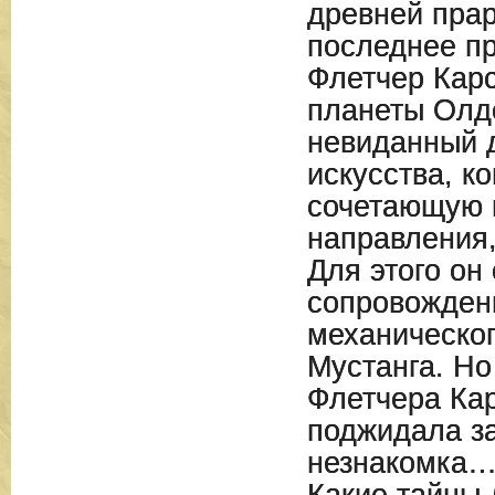
древней пра
последнее п
Флетчер Карс
планеты Олде
невиданный 
искусства, к
сочетающую в
направления,
Для этого он
сопровожден
механическог
Мустанга. Но
Флетчера Ка
поджидала з
незнакомка