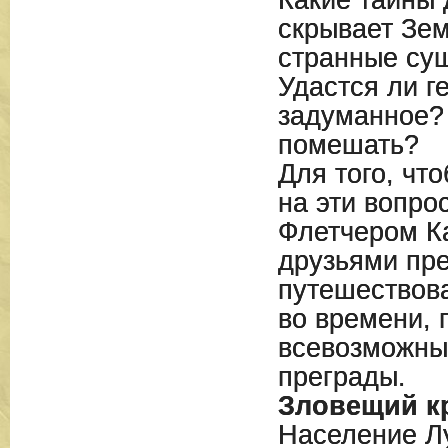
Какие тайны
скрывает Зем
странные су
Удастся ли г
задуманное?
помешать?
Для того, чт
на эти вопро
Флетчером К
друзьями пр
путешествова
во времени, 
всевозможны
преграды.
Зловещий к
Население Л