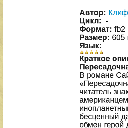
Автор:
Клиф
Цикл:
-
Формат:
fb2
Размер:
605 
Язык:
Краткое опи
Пересадочна
В романе Са
«Пересадочн
читатель зна
американцем
инопланетны
бесценный да
обмен герой