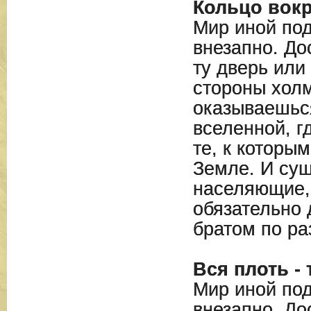
Кольцо вокр
Мир иной под
внезапно. До
ту дверь или 
стороны холм
оказываешьс
вселенной, г
те, к которы
Земле. И сущ
населяющие,
обязательно 
братом по ра
Вся плоть - 
Мир иной под
внезапно. До