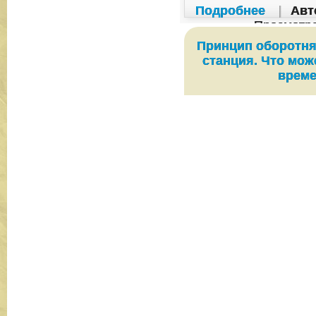
Подробнее
|
Авт
Просмотр
Принцип оборотня
станция. Что мож
врем