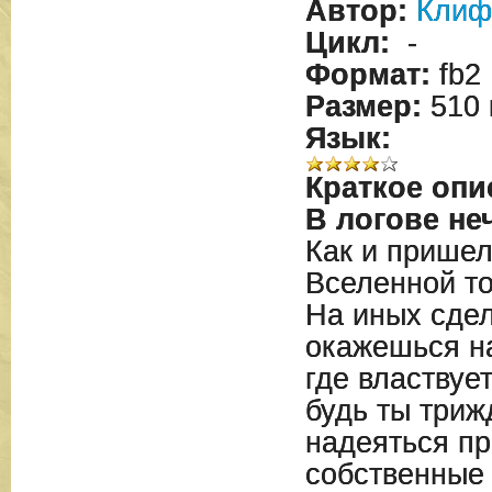
Автор:
Клиф
Цикл:
-
Формат:
fb2
Размер:
510 
Язык:
Краткое опи
В логове не
Как и пришел
Вселенной т
На иных сдел
окажешься н
где властвует
будь ты триж
надеяться пр
собственные 