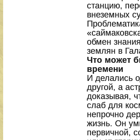
станцию, пер
внеземных с
Проблематика
«саймаковска
обмен знани
землян в Гал
Что может 
времени
И делались о
другой, а ас
доказывая, ч
слаб для ко
непрочно дер
жизнь. Он ум
первичной, с