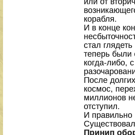
или от втори
возникающег
корабля.
И в конце ко
несбыточност
стал глядеть
теперь были 
когда-либо, с
разочарован
После долгих
космос, пере
миллионов н
отступил.
И правильно 
Существовал 
Принип обо