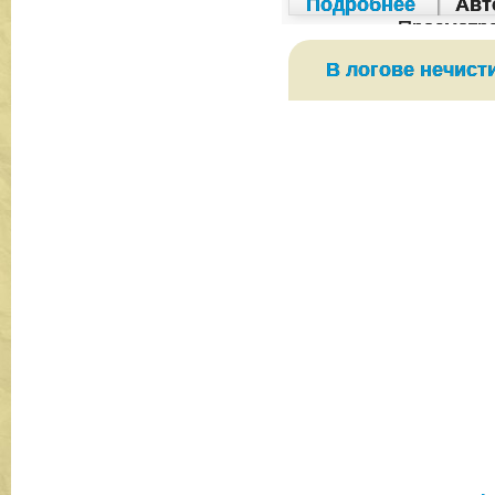
Подробнее
|
Авт
Просмотр
В логове нечис