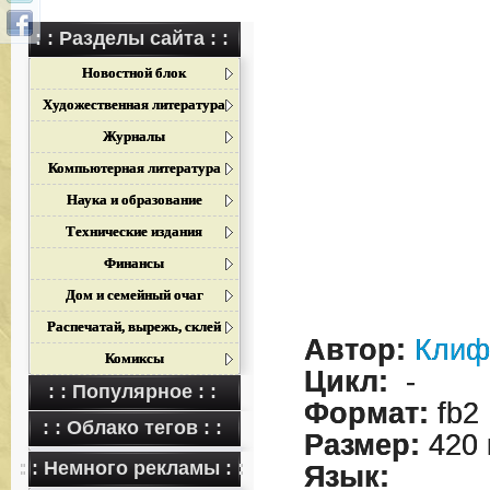
: : Разделы сайта : :
Новостной блок
Художественная литература
Журналы
Компьютерная литература
Наука и образование
Технические издания
Финансы
Дом и семейный очаг
Распечатай, вырежь, склей
Автор:
Клиф
Комиксы
Цикл:
-
: : Популярное : :
Формат:
fb2
: : Облако тегов : :
Размер:
420 
: : Немного рекламы : :
Язык: