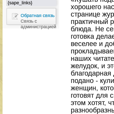
{sape_links}
хорошего нас
странице жу
Обратная связь
практичный р
Связь с
администрацией
блюда. Не се
готовка дела
веселее и до
прокладываем
наших читате
желудок, и э
благодарная 
подано - кул
женщин, кот
готовят для 
этом хотят, 
разнообразн