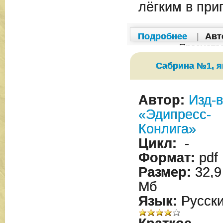
лёгким в при
Подробнее
|
Авт
Просмотр
Сабрина №1, я
Автор:
Изд-
«Эдипресс-
Конлига»
Цикл:
-
Формат:
pdf
Размер:
32,9
Мб
Язык:
Русск