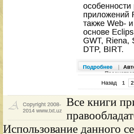
особенности 
приложений R
также Web- и
основе Eclip
GWT, Riena, 
DTP, BIRT.
Подробнее
|
Авт
Просмотро
Назад
1
2
Все книги пр
Copyright 2008-
2014 www.txt.uz
правообладат
Использование данного се