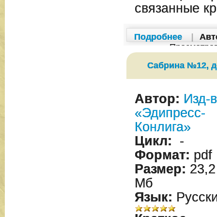
связанные к
Подробнее
|
Авт
Просмотро
Сабрина №12, д
Автор:
Изд-
«Эдипресс-
Конлига»
Цикл:
-
Формат:
pdf
Размер:
23,2
Мб
Язык:
Русск