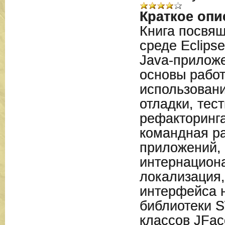
Краткое опи
Книга посвящ
среде Eclips
Java-прилож
основы работ
использован
отладки, тес
рефакторинга
командная р
приложений,
интернацион
локализация,
интерфейса 
библиотеки S
классов JFac