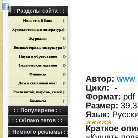
: : Разделы сайта : :
Новостной блок
Художественная литература
Журналы
Компьютерная литература
Наука и образование
Технические издания
Финансы
Автор:
www.a
Дом и семейный очаг
Цикл:
-
Распечатай, вырежь, склей
Формат:
pdf
Комиксы
Размер:
39,3
: : Популярное : :
Язык:
Русск
: : Облако тегов : :
Краткое опи
: : Немного рекламы : :
«Кушать пода