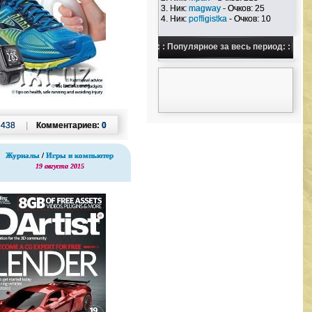
3. Ник:
magway
- Очков: 25
4. Ник:
poffigistka
- Очков: 10
: : Популярное за весь период: :
:
438
|
Комментариев:
0
Журналы
/
Игры и компьютер
19 августа 2015