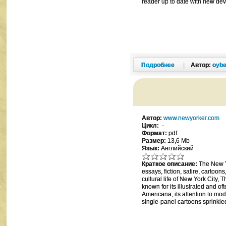
reader up to date with new dev
Подробнее
|
Автор:
oybe
Автор:
www.newyorker.com
Цикл:
-
Формат:
pdf
Размер:
13,6 Mb
Язык:
Английский
Краткое описание:
The New Yo
essays, fiction, satire, cartoon
cultural life of New York City,
known for its illustrated and o
Americana, its attention to mode
single-panel cartoons sprinkle