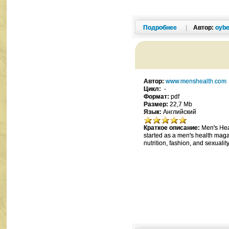
Подробнее
|
Автор:
oybe
Автор:
www.menshealth.com
Цикл:
-
Формат:
pdf
Размер:
22,7 Mb
Язык:
Английский
Краткое описание:
Men's Heal
started as a men's health magazi
nutrition, fashion, and sexuality