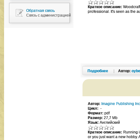
Краткое описание:
Woodcraft 
Обратная связь
professional. It's seen as the 
Связь с администрацией
Подробнее
|
Автор:
oybe
Автор:
Imagine Publishing Inc
Цикл:
-
Формат:
pdf
Размер:
27,7 Mb
Язык:
Английский
Краткое описание:
Running is
or you just want a new hobby. Af