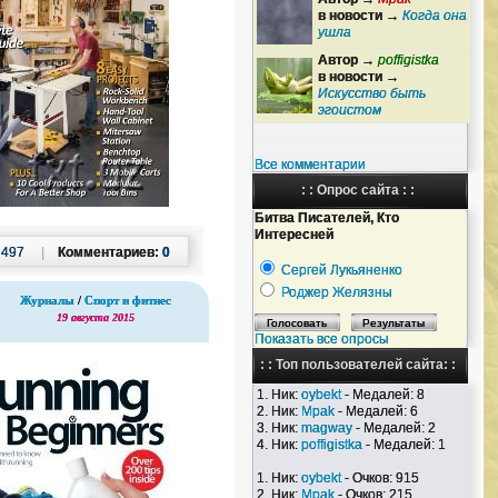
в новости →
Когда она
ушла
Автор →
poffigistka
в новости →
Искусство быть
эгоистом
Все комментарии
: : Опрос сайта : :
Битва Писателей, Кто
Интересней
:
497
|
Комментариев:
0
Сергей Лукьяненко
Роджер Желязны
Журналы
/
Спорт и фитнес
19 августа 2015
Показать все опросы
: : Топ пользователей сайта: :
1. Ник:
oybekt
- Медалей: 8
2. Ник:
Mpak
- Медалей: 6
3. Ник:
magway
- Медалей: 2
4. Ник:
poffigistka
- Медалей: 1
1. Ник:
oybekt
- Очков: 915
2. Ник:
Mpak
- Очков: 215