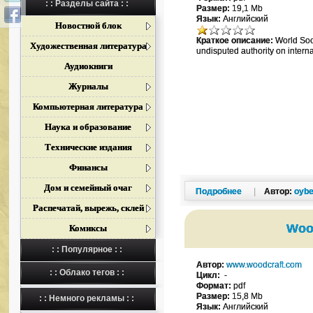
: : Разделы сайта : :
Размер:
19,1 Mb
Язык:
Английский
Новостной блок
Краткое описание:
World Soc
Художественная литература
undisputed authority on interna
Аудиокниги
Журналы
Компьютерная литература
Наука и образование
Технические издания
Финансы
Дом и семейный очаг
Подробнее
|
Автор:
oybe
Распечатай, вырежь, склей
Woo
Комиксы
: : Популярное : :
Автор:
www.woodcraft.com
: : Облако тегов : :
Цикл:
-
Формат:
pdf
Размер:
15,8 Mb
: : Немного рекламы : :
Язык:
Английский