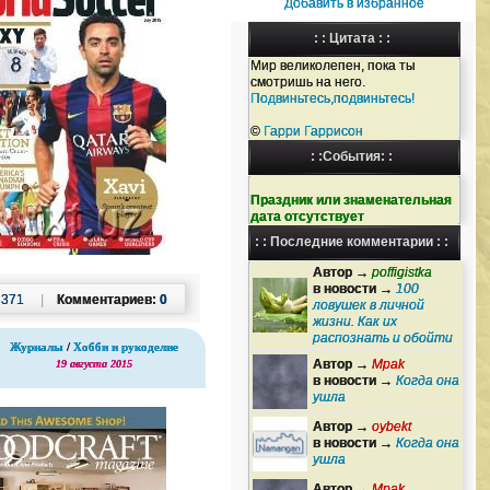
Добавить в избранное
: : Цитата : :
Мир великолепен, пока ты
смотришь на него.
Подвиньтесь,подвиньтесь!
©
Гарри Гаррисон
: :События: :
Праздник или знаменательная
дата отсутствует
: : Последние комментарии : :
Автор →
poffigistka
в новости →
100
:
371
|
Комментариев:
0
ловушек в личной
жизни. Как их
распознать и обойти
Журналы
/
Хобби и рукоделие
Автор →
Mpak
19 августа 2015
в новости →
Когда она
ушла
Автор →
oybekt
в новости →
Когда она
ушла
Автор →
Mpak