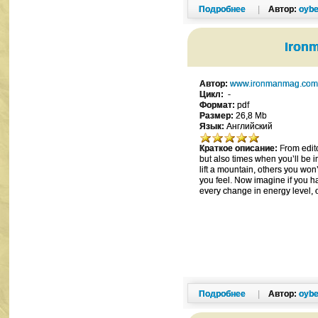
Подробнее
|
Автор:
oybe
Ironm
Автор:
www.ironmanmag.co
Цикл:
-
Формат:
pdf
Размер:
26,8 Mb
Язык:
Английский
Краткое описание:
From edito
but also times when you’ll be 
lift a mountain, others you wo
you feel. Now imagine if you h
every change in energy level, 
Подробнее
|
Автор:
oybe