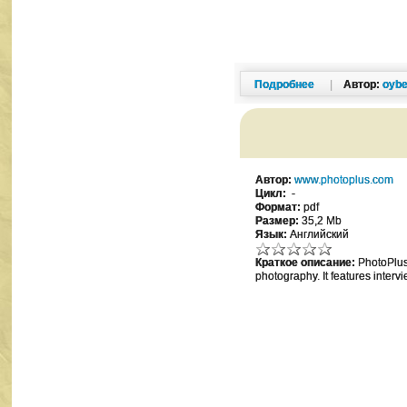
Подробнее
|
Автор:
oybe
Автор:
www.photoplus.com
Цикл:
-
Формат:
pdf
Размер:
35,2 Mb
Язык:
Английский
Краткое описание:
PhotoPlus 
photography. It features intervi