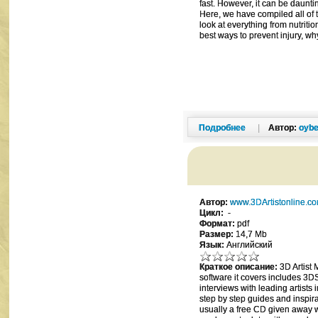
fast. However, it can be daunti
Here, we have compiled all of 
look at everything from nutritio
best ways to prevent injury, wh
Подробнее
|
Автор:
oybe
Автор:
www.3DArtistonline.c
Цикл:
-
Формат:
pdf
Размер:
14,7 Mb
Язык:
Английский
Краткое описание:
3D Artist 
software it covers includes 3
interviews with leading artists 
step by step guides and inspi
usually a free CD given away w