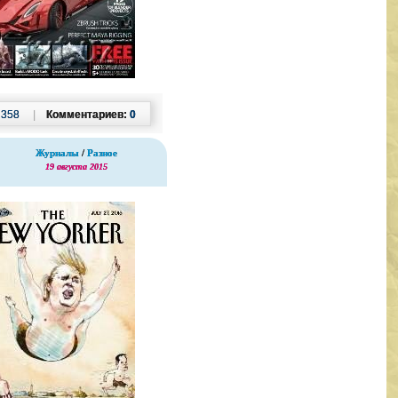
:
358
|
Комментариев:
0
Журналы
/
Разное
19 августа 2015