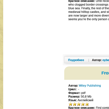
Краткое описание:
Until rece
who clogged border crossings i
blue sea. Finally, the rest of 
medieval hilltop castles, and
are now larger and more diverse
seems you’re the only person 
Подробнее
|
Автор:
oybe
Fro
Автор:
Wiley Publishing
Цикл:
-
Формат:
pdf
Размер:
50,8 Mb
Язык:
Английский
Краткое описание:
First comi