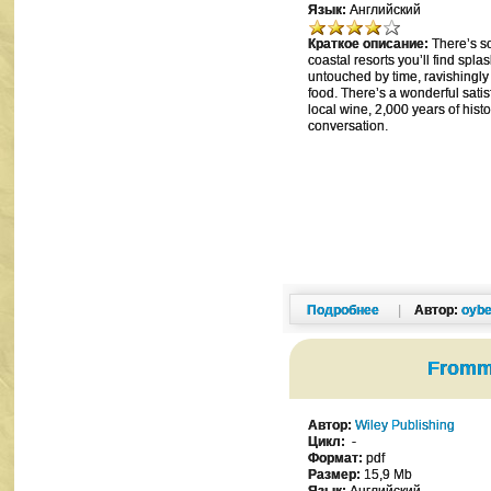
Язык:
Английский
Краткое описание:
There’s s
coastal resorts you’ll find spla
untouched by time, ravishingly
food. There’s a wonderful satis
local wine, 2,000 years of hist
conversation.
Подробнее
|
Автор:
oybe
Fromme
Автор:
Wiley Publishing
Цикл:
-
Формат:
pdf
Размер:
15,9 Mb