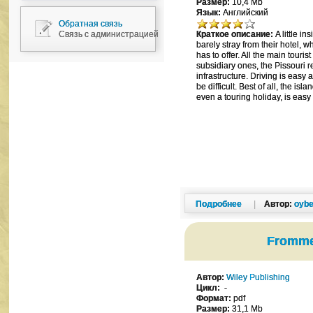
Размер:
10,4 Mb
Язык:
Английский
Обратная связь
Связь с администрацией
Краткое описание:
A little i
barely stray from their hotel, 
has to offer. All the main tour
subsidiary ones, the Pissouri r
infrastructure. Driving is easy 
be difficult. Best of all, the is
even a touring holiday, is easy
Подробнее
|
Автор:
oybe
Frommer
Автор:
Wiley Publishing
Цикл:
-
Формат:
pdf
Размер:
31,1 Mb