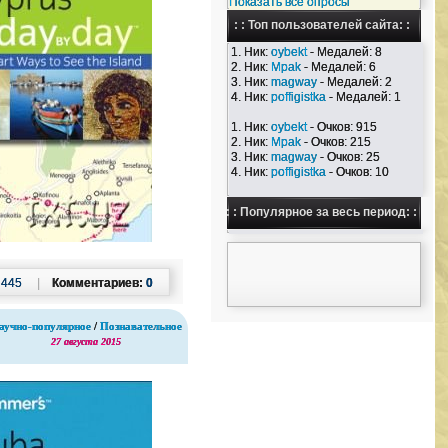
Показать все опросы
: : Топ пользователей сайта: :
1. Ник:
oybekt
- Медалей: 8
2. Ник:
Mpak
- Медалей: 6
3. Ник:
magway
- Медалей: 2
4. Ник:
poffigistka
- Медалей: 1
1. Ник:
oybekt
- Очков: 915
2. Ник:
Mpak
- Очков: 215
3. Ник:
magway
- Очков: 25
4. Ник:
poffigistka
- Очков: 10
: : Популярное за весь период: :
:
445
|
Комментариев:
0
аучно-популярное
/
Познавательное
27 августа 2015