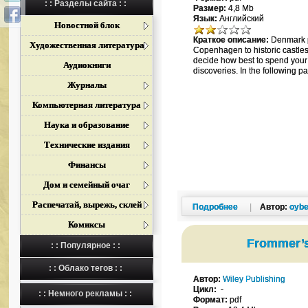
: : Разделы сайта : :
Размер:
4,8 Mb
Язык:
Английский
Новостной блок
Краткое описание:
Denmark pr
Художественная литература
Copenhagen to historic castles
decide how best to spend your 
Аудиокниги
discoveries. In the following p
Журналы
Компьютерная литература
Наука и образование
Технические издания
Финансы
Дом и семейный очаг
Распечатай, вырежь, склей
Подробнее
|
Автор:
oybe
Комиксы
Frommer’s
: : Популярное : :
: : Облако тегов : :
Автор:
Wiley Publishing
Цикл:
-
: : Немного рекламы : :
Формат:
pdf