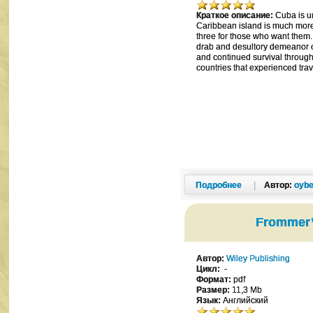
Краткое описание:
Cuba is un
Caribbean island is much more 
three for those who want them. 
drab and desultory demeanor of 
and continued survival throug
countries that experienced trave
Подробнее
|
Автор:
oybe
Frommer’s
Автор:
Wiley Publishing
Цикл:
-
Формат:
pdf
Размер:
11,3 Mb
Язык:
Английский