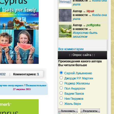
в новости →
Когда она
ушла
Автор →
Mpak
в новости →
Когда она
ушла
Автор →
poffigistka
в новости →
Искусство быть
эгоистом
Все комментарии
: : Опрос сайта : :
Произведения какого автора
Вы читали больше
Сергей Лукьяненко
:
632
|
Комментариев:
1
Джордж Р.Р. Мартин
Роджер Желязны
аучно-популярное
/
Познавательное
Пол Андерсон
27 августа 2015
Вадим Панов
Ник Перумов
Жюль Верн