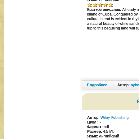
Язык:
Английский
Краткое описание:
A heady mi
island of Cuba. Conquered by t
cultural blend is evident in rh
a natural beauty of white sands
trip to this beguiling land will
Подробнее
|
Автор:
oybe
Автор:
Wiley Publishing
Цикл:
-
Формат:
pdf
Размер:
4,5 Mb
Язык:
Английский