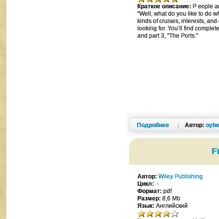
Краткое описание:
P eople ar
“Well, what do you like to do w
kinds of cruises, interests, an
looking for. You’ll find comple
and part 3, “The Ports.”
Подробнее
|
Автор:
oybe
F
Автор:
Wiley Publishing
Цикл:
-
Формат:
pdf
Размер:
8,6 Mb
Язык:
Английский