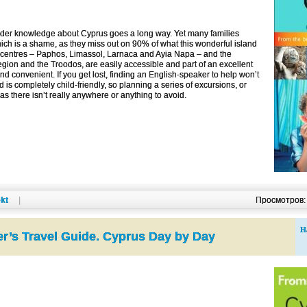
nsider knowledge about Cyprus goes a long way. Yet many families
which is a shame, as they miss out on 90% of what this wonderful island
ist centres – Paphos, Limassol, Larnaca and Ayia Napa – and the
egion and the Troodos, are easily accessible and part of an excellent
and convenient. If you get lost, finding an English-speaker to help won’t
land is completely child-friendly, so planning a series of excursions, or
 as there isn’t really anywhere or anything to avoid.
kt
|
Просмотров
Н
’s Travel Guide. Cyprus Day by Day