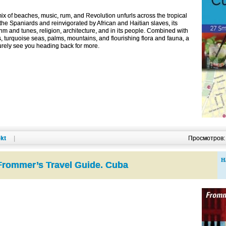
x of beaches, music, rum, and Revolution unfurls across the tropical
he Spaniards and reinvigorated by African and Haitian slaves, its
ythm and tunes, religion, architecture, and in its people. Combined with
, turquoise seas, palms, mountains, and flourishing flora and fauna, a
 surely see you heading back for more.
kt
|
Просмотров
Н
Frommer’s Travel Guide. Cuba