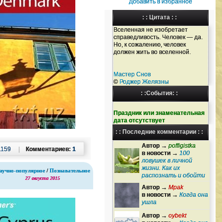
Добавить в избранное
: : Цитата : :
Вселенная не изобретает
справедливость. Человек — да.
Но, к сожалению, человек
должен жить во вселенной.
Мастер Снов
©
Роджер Желязны
: :События: :
Праздник или знаменательная
дата отсутствует
: : Последние комментарии : :
Автор →
poffigistka
1159
|
Комментариев:
1
в новости →
100
ловушек в личной
жизни. Как их
аучно-популярное
/
Познавательное
распознать и обойти
27 августа 2015
Автор →
Mpak
в новости →
Когда она
ушла
Автор →
oybekt