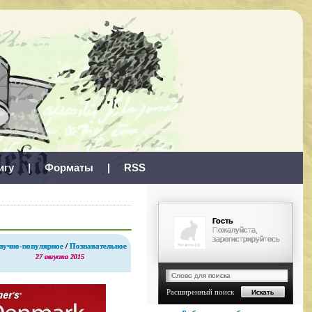
игу
|
Форматы
|
RSS
Гость
Пожалуйста,
зарегистрируйтесь
аучно-популярное
/
Познавательное
27 августа 2015
Расширенный поиск