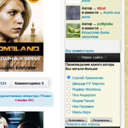
ушла
Автор →
Mpak
в новости →
Когда она
ушла
Автор →
poffigistka
в новости →
Искусство быть
эгоистом
Все комментарии
: : Опрос сайта : :
Произведения какого автора
Вы читали больше
Сергей Лукьяненко
:
524
|
Комментариев:
0
Джордж Р.Р. Мартин
Роджер Желязны
Пол Андерсон
удожественная литература
/
Разное
6 декабря 2015
Вадим Панов
Ник Перумов
Жюль Верн
Показать все опросы