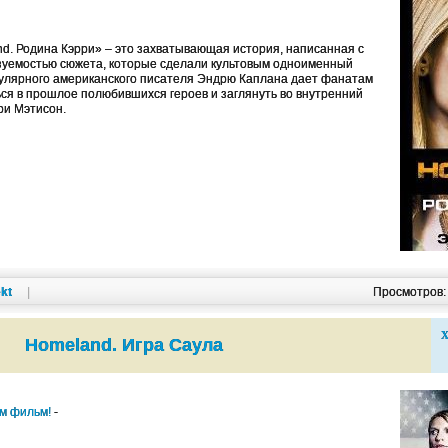
d. Родина Кэрри» – это захватывающая история, написанная с
азуемостью сюжета, которые сделали культовым одноименный
пулярного американского писателя Эндрю Каплана дает фанатам
ся в прошлое полюбившихся героев и заглянуть во внутренний
ри Мэтисон.
kt
|
Просмотров
Х
Homeland. Игра Саула
им фильм!
-