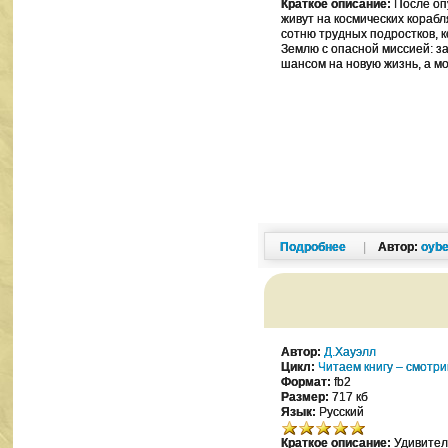
Краткое описание:
После оп
живут на космических кораб
сотню трудных подростков, 
Землю с опасной миссией: з
шансом на новую жизнь, а м
Подробнее
|
Автор:
oybe
Автор:
Д.Хауэлл
Цикл:
Читаем книгу – смотр
Формат:
fb2
Размер:
717 кб
Язык:
Русский
Краткое описание:
Удивител