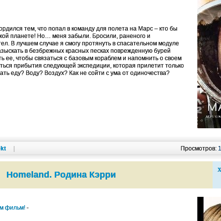
ордился тем, что попал в команду для полета на Марс – кто бы
ужой планете! Но… меня забыли. Бросили, раненого и
тел. В лучшем случае я смогу протянуть в спасательном модуле
 разыскать в безбрежных красных песках поврежденную бурей
ь ее, чтобы связаться с базовым кораблем и напомнить о своем
ться прибытия следующей экспедиции, которая прилетит только
ть еду? Воду? Воздух? Как не сойти с ума от одиночества?
kt
|
Просмотров:
Х
Homeland. Родина Кэрри
им фильм!
-