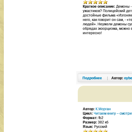
Краткое описание:
Демоны -
ужастиков? Полицейский дете
достойные фильма «Изгоняющ
него, как говорит он сам, - 
людей». Неужели демоны су
обрядах экзорцизма, можно 
интересно!
Подробнее
|
Автор:
oybe
Автор:
К.Морган
Цикл:
Читаем книгу – смотр
Формат:
fb2
Размер:
382 кб
Язык:
Русский