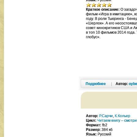
Язык:
Русский
Краткое описание:
О загадо
фильм «Игра в имитацию», к
году. В роли Тьюринга - Бен
«Шерлок». А его несостоявш
совет кинокритиков США и А
в топ 10 фильмов 2014 года
глобус».
Подробнее
|
Автор:
oybe
Автор:
Р.Сарчи
,
К.Кольер
Цикл:
Читаем книгу – смотр
Формат:
fb2
Размер:
384 кб
Язык:
Русский