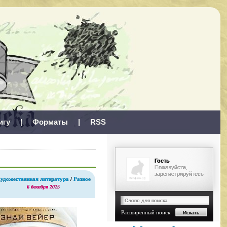
игу
|
Форматы
|
RSS
Гость
Пожалуйста,
зарегистрируйтесь
удожественная литература
/
Разное
6 декабря 2015
Расширенный поиск