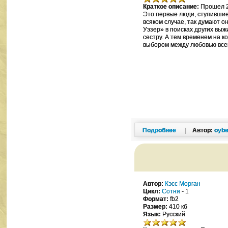
Краткое описание:
Прошел 21
Это первые люди, ступившие
всяком случае, так думают о
Уэзер» в поисках других выж
сестру. А тем временем на 
выбором между любовью всей
Подробнее
|
Автор:
oybe
Автор:
Кэсс Морган
Цикл:
Сотня
- 1
Формат:
fb2
Размер:
410 кб
Язык:
Русский