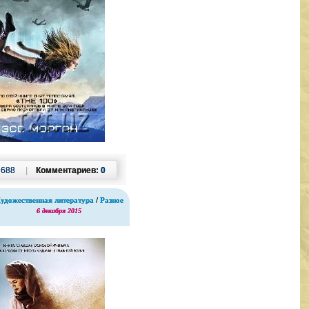
:
688
|
Комментариев:
0
удожественная литература
/
Разное
6 декабря 2015