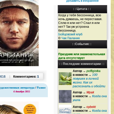
Добавить в избранное
: : Цитата : :
Когда у тебя бессонница, всю
ночь думаешь, не переставая.
Сплю я или нет? Спал я или
нет? Так уж устроена
бессонница.
Бойцовский клуб
©
Чак Паланик
: :События: :
Праздник или знаменательная
дата отсутствует
: : Последние комментарии : :
Автор →
poffigistka
в новости →
100
1616
|
Комментариев:
1
ловушек в личной
жизни. Как их
распознать и обойти
удожественная литература
/
Разное
6 декабря 2015
Автор →
Mpak
в новости →
Когда она
ушла
Автор →
oybekt
в новости →
Когда она