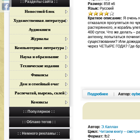
: : Разделы сайта : :
Размер:
858 кб
Язык:
Русский
Новостной блок
Краткое описание:
Я очень г
Художественная литература
отказался прогуляться по ч
растерянного, и корабль уле
Аудиокниги
400 суток. Что же делать –
антенну, попытаться починит
Журналы
существовании? Или дожида
через ЧЕТЫРЕ ГОДА? Где бра
Компьютерная литература
Наука и образование
Технические издания
Финансы
Дом и семейный очаг
Распечатай, вырежь, склей
Подробнее
|
Автор:
oybe
Комиксы
: : Популярное : :
: : Облако тегов : :
Автор:
Э.Каплан
Цикл:
Читаем книгу – смотр
: : Немного рекламы : :
Формат:
fb2