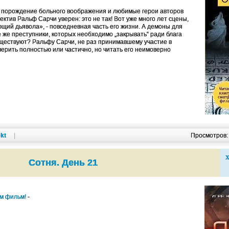
 порождение больного воображения и любимые герои авторов
ктив Ральф Сарчи уверен: это не так! Вот уже много лет сцены,
ий дьявола», - повседневная часть его жизни. А демоны для
«те же преступники, которых необходимо „закрывать“ ради блага
ществуют? Ральфу Сарчи, не раз принимавшему участие в
верить полностью или частично, но читать его неимоверно
kt
|
Просмотров
Х
Сотня. День 21
им фильм!
-