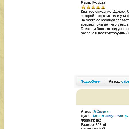
Язык:
Русский
Краткое описание:
Дамаск, С
которой – схватить или уни
на месте ее команда застае
всерьез полагает, что у ни
Ближнем Востоке под угрозо
разрабатывает хитроумный п
Подробнее
|
Автор:
oybe
Автор:
Э.Ходжес
Цикл:
Читаем книгу – смотр
Формат:
fb2
Размер:
868 кб