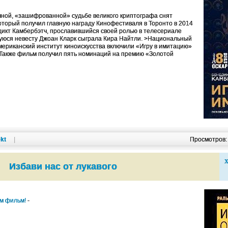
чной, «зашифрованной» судьбе великого криптографа снят
оторый получил главную награду Кинофестиваля в Торонто в 2014
едикт Камбербэтч, прославившийся своей ролью в телесериале
уюся невесту Джоан Кларк сыграла Кира Найтли. >Национальный
мериканский институт киноискусства включили «Игру в имитацию»
. Также фильм получил пять номинаций на премию «Золотой
kt
|
Просмотров
Х
Избави нас от лукавого
им фильм!
-