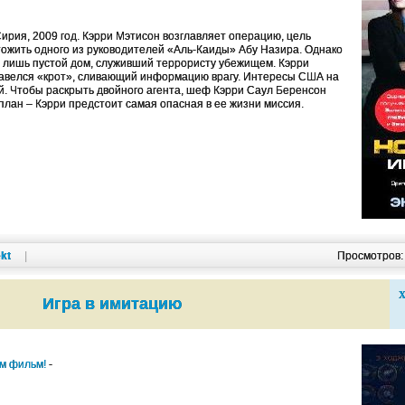
ирия, 2009 год. Кэрри Мэтисон возглавляет операцию, цель
чтожить одного из руководителей «Аль-Каиды» Абу Назира. Однако
т лишь пустой дом, служивший террористу убежищем. Кэрри
х завелся «крот», сливающий информацию врагу. Интересы США на
й. Чтобы раскрыть двойного агента, шеф Кэрри Саул Беренсон
лан – Кэрри предстоит самая опасная в ее жизни миссия.
kt
|
Просмотров
Х
Игра в имитацию
им фильм!
-