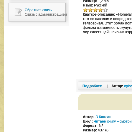
Размер:
1,2 Мб
Язык:
Русский
Обратная связь
Связь с администрацией
Краткое описание:
«Homelan
тем же накалом и непредск
телесериал. Этот роман по
фильма возможность окунуть
мир блестящей шпионки Кэр
Подробнее
|
Автор:
oybe
Автор:
Э.Каплан
Цикл:
Читаем книгу – смотр
Формат:
fb2
Размер:
437 кб