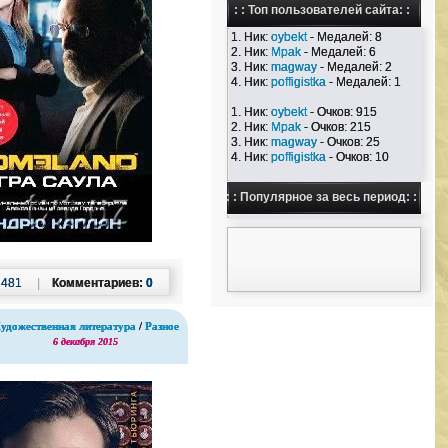
: : Топ пользователей сайта: :
1. Ник:
oybekt
- Медалей: 8
2. Ник:
Mpak
- Медалей: 6
3. Ник:
magway
- Медалей: 2
4. Ник:
poffigistka
- Медалей: 1
1. Ник:
oybekt
- Очков: 915
2. Ник:
Mpak
- Очков: 215
3. Ник:
magway
- Очков: 25
4. Ник:
poffigistka
- Очков: 10
: : Популярное за весь период: :
:
481
|
Комментариев:
0
удожественная литература
/
Разное
6 декабря 2015