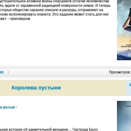
устошительной атомной войны спасшиеся остатки человечества
лях, вдали от зараженной радиацией поверхности земли. И теперь
которых общество заранее списало в расходы, отправляют на
аново колонизировать планету. Это задание может стать для них
ожет – приговором.
kt
|
Просмотров
Х
Королева пустыни
им фильм!
-
ьная история об удивительной женщине… Гертруда Белл.