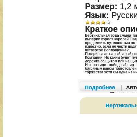
Размер:
1,2 
Язык:
Русск
Краткое опи
Вертикальная вода смыла Токе
империи короля королей Сва
продолжить путешествия по т
известно, если не черти вод
четвертое Воплощение?..
Поскрипывает алый, алый сн
Компании. Но каким будет пу
дорожке со щитом или на щит
И снова идет победный пир —
багряным вином приготовлены
торжества хотя бы одна из 
Подробнее
|
Авт
Просмотр
Вертикаль