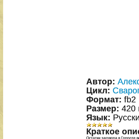
Автор:
Алек
Цикл:
Сваро
Формат:
fb2
Размер:
420 
Язык:
Русск
Краткое опи
Остатки заговора в Горроте в