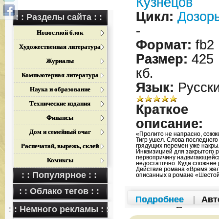
Кузнецов
Цикл:
Дозор
: : Разделы сайта : :
-
Новостной блок
Формат:
fb2
Художественная литература
Размер:
425
Журналы
кб.
Компьютерная литература
Язык:
Русск
Наука и образование
Технические издания
Краткое
Финансы
описание:
Дом и семейный очаг
«Пролито не напрасно, сожж
Тигр ушел. Слова последнего
Распечатай, вырежь, склей
грядущих перемен уже накры
Инквизицией для закрытого 
первопричину надвигающейся
Комиксы
недостаточно. Куда сложнее 
Действие романа «Время жел
: : Популярное : :
описанных в романе «Шесто
: : Облако тегов : :
Подробнее
|
Авт
: : Немного рекламы : :
Просмотр