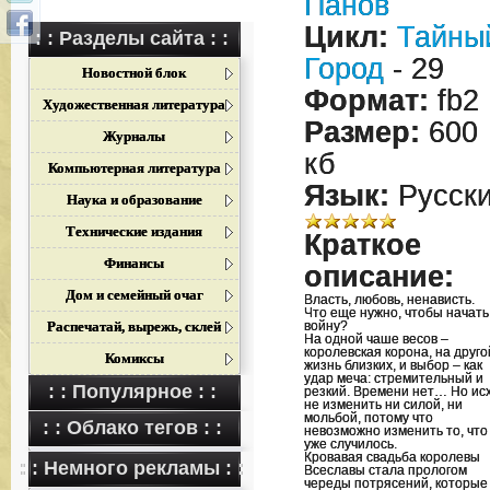
Панов
Цикл:
Тайны
: : Разделы сайта : :
Город
- 29
Новостной блок
Формат:
fb2
Художественная литература
Размер:
600
Журналы
кб
Компьютерная литература
Язык:
Русск
Наука и образование
Технические издания
Краткое
Финансы
описание:
Дом и семейный очаг
Власть, любовь, ненависть.
Что еще нужно, чтобы начать
Распечатай, вырежь, склей
войну?
На одной чаше весов –
королевская корона, на друго
Комиксы
жизнь близких, и выбор – как
удар меча: стремительный и
: : Популярное : :
резкий. Времени нет… Но ис
не изменить ни силой, ни
мольбой, потому что
: : Облако тегов : :
невозможно изменить то, что
уже случилось.
Кровавая свадьба королевы
: : Немного рекламы : :
Всеславы стала прологом
череды потрясений, которые