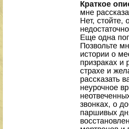
Краткое опи
мне рассказ
Нет, стойте, 
недостаточно
Еще одна по
Позвольте мн
истории о ме
призраках и 
страхе и жел
рассказать в
неурочное вр
неотвеченны
звонках, о д
паршивых дн
восстановлен