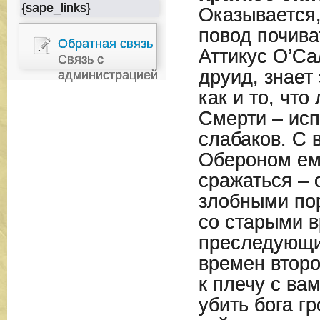
{sape_links}
Оказывается,
повод почива
Обратная связь
Аттикус О’Са
Связь с
друид, знает
администрацией
как и то, что
Смерти – исп
слабаков. С
Обероном ем
сражаться – 
злобными по
со старыми в
преследующи
времен втор
к плечу с в
убить бога г