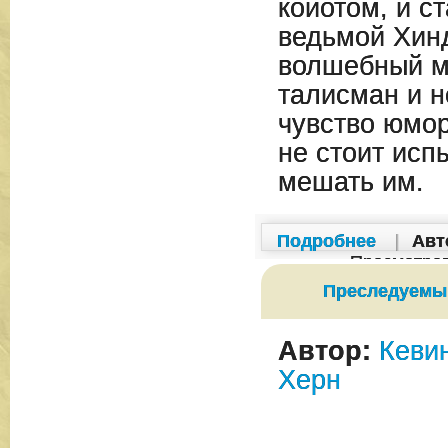
койотом, и с
ведьмой Хинд
волшебный м
талисман и 
чувство юмо
не стоит исп
мешать им.
Подробнее
|
Авт
Просмотро
Преследуемы
Автор:
Кеви
Херн