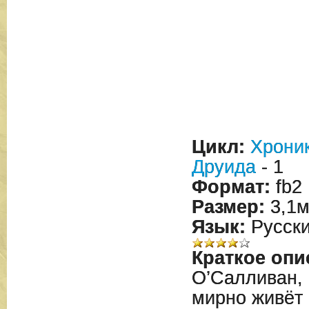
Цикл:
Хрони
Друида
- 1
Формат:
fb2
Размер:
3,1м
Язык:
Русск
Краткое опи
О’Салливан, 
мирно живёт 