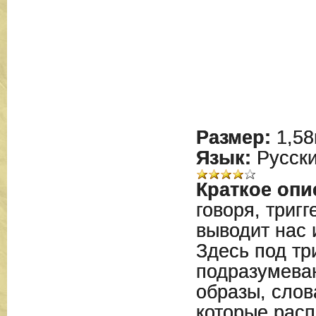
Размер:
1,58
Язык:
Русск
Краткое опи
говоря, тригг
выводит нас 
Здесь под тр
подразумева
образы, слов
которые расп