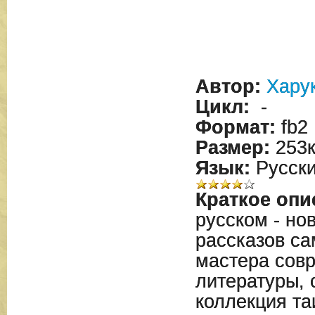
Автор:
Хару
Цикл:
-
Формат:
fb2
Размер:
253
Язык:
Русск
Краткое опи
русском - но
рассказов са
мастера сов
литературы, 
коллекция т