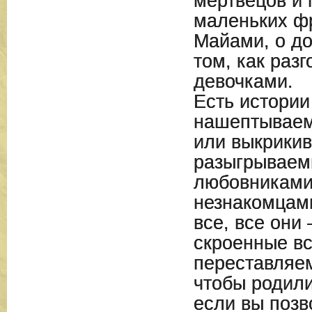
мертвецов и 
маленьких фр
Майами, о до
том, как разг
девочками.
Есть истории
нашептываем
или выкрики
разыгрываем
любовниками
незнакомцам
все, все они
скроенные все
переставляем
чтобы родили
если вы позв