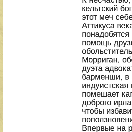
К несчастью,
кельтский бо
этот меч себ
Аттикуса век
понадобятся 
помощь друз
обольститель
Морриган, об
дуэта адвока
барменши, в 
индуистская 
помешает кап
доброго ирла
чтобы избави
поползновени
Впервые на 