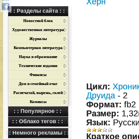
Херн
: : Разделы сайта : :
Новостной блок
Художественная литература
Журналы
Компьютерная литература
Наука и образование
Технические издания
Финансы
Дом и семейный очаг
Цикл:
Хрони
Распечатай, вырежь, склей
Друида
- 2
Комиксы
Формат:
fb2
: : Популярное : :
Размер:
1,32
Язык:
Русск
: : Облако тегов : :
: : Немного рекламы : :
Краткое опи