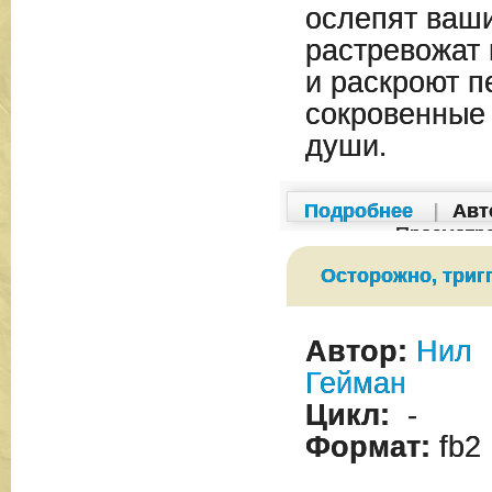
ослепят ваши
растревожат
и раскроют п
сокровенные
души.
Подробнее
|
Авт
Просмотр
Осторожно, триг
Автор:
Нил
Гейман
Цикл:
-
Формат:
fb2