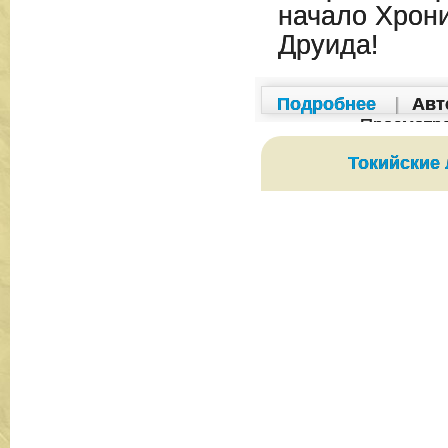
начало Хрон
Друида!
Подробнее
|
Авт
Просмотр
Токийские